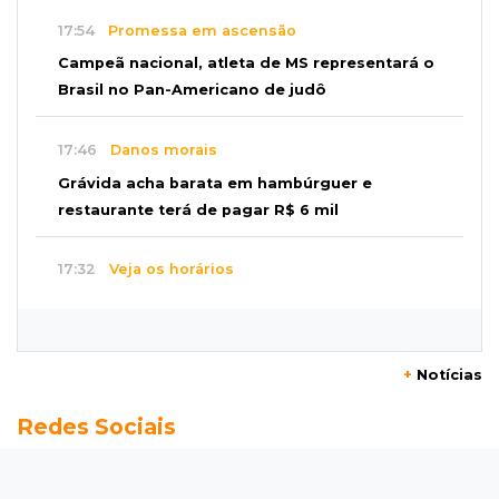
17:54
Promessa em ascensão
Campeã nacional, atleta de MS representará o
Brasil no Pan-Americano de judô
17:46
Danos morais
Grávida acha barata em hambúrguer e
restaurante terá de pagar R$ 6 mil
17:32
Veja os horários
Velório de Luis Pedro Scalise será no Rubens
Gil de Camillo nesta sexta-feira
+
Notícias
17:25
Operação Lívia
Redes Sociais
Nova lei pune deepfakes sexuais com crianças
e amplia investigação na internet