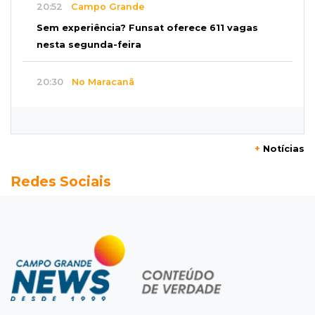
20:52
Campo Grande
Sem experiência? Funsat oferece 611 vagas
nesta segunda-feira
20:30
No Maracanã
Flamengo vence Vitória por 2 a 0 e encurta
distância para o líder
+
Notícias
20:13
Empregos
Redes Sociais
Seleções em MS têm salários de até R$ 8,2 mil;
veja oportunidades
19:50
Jardim Itatiaia
Vigia é amarrado durante roubo de carro e
dois caminhões em pátio
19:35
Bragança Paulista