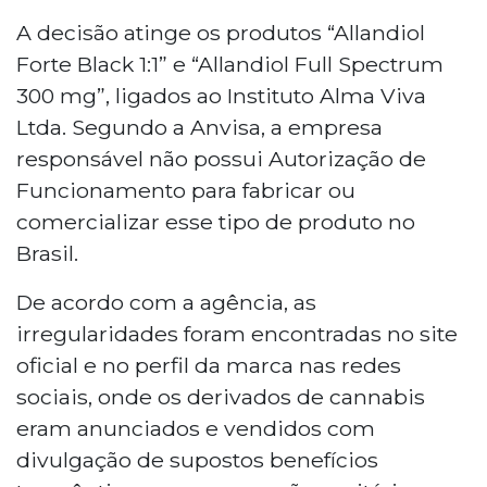
A Anvisa proibiu nesta segunda-feira (11) a
comercialização e divulgação de dois
A decisão atinge os produtos “Allandiol
produtos de cannabis da marca Allandiol
Forte Black 1:1” e “Allandiol Full Spectrum
por irregularidades sanitárias. Os itens
300 mg”, ligados ao Instituto Alma Viva
"Allandiol Forte Black 1:1" e "Allandiol Full
Ltda. Segundo a Anvisa, a empresa
Spectrum 300 mg", do Instituto Alma Viva
responsável não possui Autorização de
Ltda, eram vendidos sem autorização. A
agência também suspendeu o
Funcionamento para fabricar ou
medicamento Kefazol 1g após
comercializar esse tipo de produto no
recolhimento voluntário por falhas na
Brasil.
embalagem. As medidas foram
publicadas no Diário Oficial.
De acordo com a agência, as
irregularidades foram encontradas no site
oficial e no perfil da marca nas redes
sociais, onde os derivados de cannabis
eram anunciados e vendidos com
divulgação de supostos benefícios