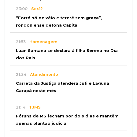
23:00
Será?
“Forró só de véio e tereré sem graça”,
rondoniense detona Capital
21:53
Homenagem
Luan Santana se declara à filha Serena no Dia
dos Pais
21:34
Atendimento
Carreta da Justiça atenderá Juti e Laguna
Carapã neste mês
21:14
TJMS
Fóruns de MS fecham por dois dias e mantêm
apenas plantão judicial