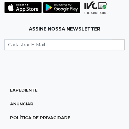
Corinthians vence Bragantino por 2 a 0 e sobe
para 7º no Brasileirão
19:12
Na Vila Belmiro
ASSINE NOSSA NEWSLETTER
Athletico vence Santos por 2 a 0 e mantém 3º
lugar no Brasileirão
18:51
Oportunidades
UEMS está com seleções para professores
com salários de até R$ 10,2 mil
EXPEDIENTE
18:33
Em 2022
Homem que ajudou a sequestrar bebê matou
ANUNCIAR
adolescente atropelada no Amazonas
POLÍTICA DE PRIVACIDADE
18:15
Nubank Parque