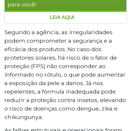
para você!
LEIA AQUI
A Anvisa determinou a suspensão
imediata da fabricação, venda e uso de
Segundo a agência, as irregularidades
protetores solares e repelentes da Henlau
podem comprometer a segurança e a
Química Ltda., afetando marcas como
eficácia dos produtos. No caso dos
Sunlau, Wurth e Needs. Inspeções
protetores solares, há risco de o fator de
realizadas entre 14 e 17 de abril
proteção (FPS) não corresponder ao
identificaram irregularidades nas Boas
Práticas de Fabricação e alterações nas
informado no rótulo, o que pode aumentar
fórmulas aprovadas, comprometendo
a exposição da pele a danos. Já nos
segurança e eficácia. Consumidores
repelentes, a fórmula inadequada pode
devem interromper o uso e buscar
reduzir a proteção contra insetos, elevando
devolução junto ao fabricante ou
o risco de doenças como dengue, zika e
estabelecimento de compra.
chikungunya.
As falhas estruturais e operacionais foram