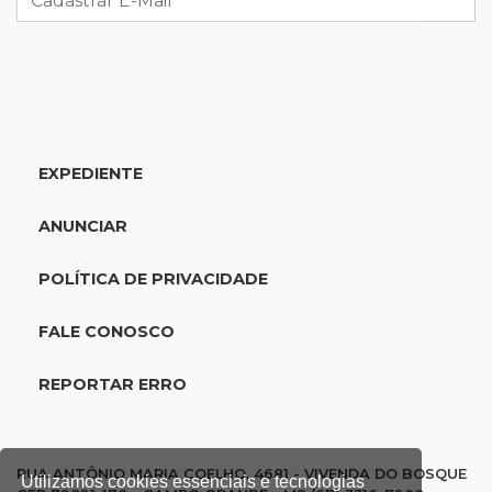
20:34
Sorte
Veja as dezenas de hoje na Dupla Sena,
Lotomania, Quina e mais
EXPEDIENTE
20:15
Pedro Juan Caballero
Fiscalização apreende remédios de farmácia
ANUNCIAR
ligada a laboratório ilegal
POLÍTICA DE PRIVACIDADE
19:56
São Gabriel do Oeste
Suspeitos de ocupar avião interceptado pela
FALE CONOSCO
FAB morrem em confronto
REPORTAR ERRO
19:37
Cotação
Dólar comercial cai 0,46% e encerra semana
cotado a R$ 5,08
RUA ANTÔNIO MARIA COELHO, 4681 - VIVENDA DO BOSQUE
Utilizamos cookies essenciais e tecnologias