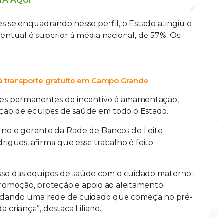
IA AQUI
ro melhor índice de amamentação exclusiva do
seis meses sendo amamentados, acima da média
 se enquadrando nesse perfil, o Estado atingiu o
an divulgados pela Secretaria Estadual de
entual é superior à média nacional, de 57%. Os
s de incentivo à amamentação e capacitação de
orça a importância da doação de leite
ros.
 transporte gratuito em Campo Grande
ções permanentes de incentivo à amamentação,
ão de equipes de saúde em todo o Estado.
rno e gerente da Rede de Bancos de Leite
rigues, afirma que esse trabalho é feito
so das equipes de saúde com o cuidado materno-
 promoção, proteção e apoio ao aleitamento
lidando uma rede de cuidado que começa no pré-
a criança”, destaca Liliane.