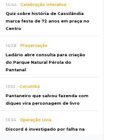
14:44
Celebração interativa
Quiz sobre história de Cassilândia
marca festa de 72 anos em praça no
Centro
14:28
Preservação
Ladário abre consulta para criação
do Parque Natural Pérola do
Pantanal
13:52
Corumbá
Pantaneiro que salvou fazenda com
diques vira personagem de livro
13:34
Operação Lívia
Discord é investigado por falha na
proteção de menores após morte de