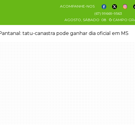
ACOMPANHE-NOS
(67) 99669-9563
AGOSTO, SÁBADO
08
CAMPO GR
antanal: tatu-canastra pode ganhar dia oficial em MS