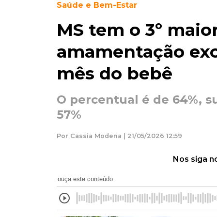
Saúde e Bem-Estar
MS tem o 3º maior
amamentação excl
mês do bebê
O percentual é de 64%, su
57%
Por Cassia Modena | 21/05/2026 12:59
Nos siga n
ouça este conteúdo