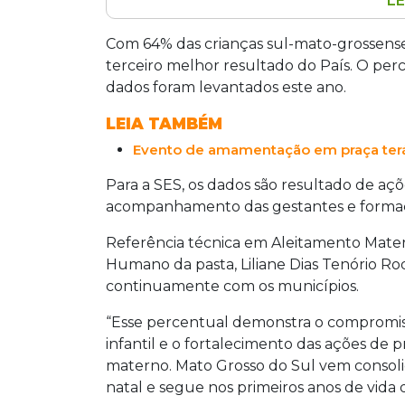
LE
Mato Grosso do Sul alcançou o tercei
país, com 64% dos bebês menores de 
Com 64% das crianças sul-mato-grossenses
nacional de 57%, segundo dados do Siv
terceiro melhor resultado do País. O perc
Saúde. O resultado é atribuído a açõe
dados foram levantados este ano.
equipes de saúde. O estado também ref
LEIA TAMBÉM
materno para recém-nascidos prematu
Evento de amamentação em praça terá
Para a SES, os dados são resultado de a
acompanhamento das gestantes e formaç
Referência técnica em Aleitamento Mate
Humano da pasta, Liliane Dias Tenório Rod
continuamente com os municípios.
“Esse percentual demonstra o compromis
infantil e o fortalecimento das ações de
materno. Mato Grosso do Sul vem conso
natal e segue nos primeiros anos de vida d