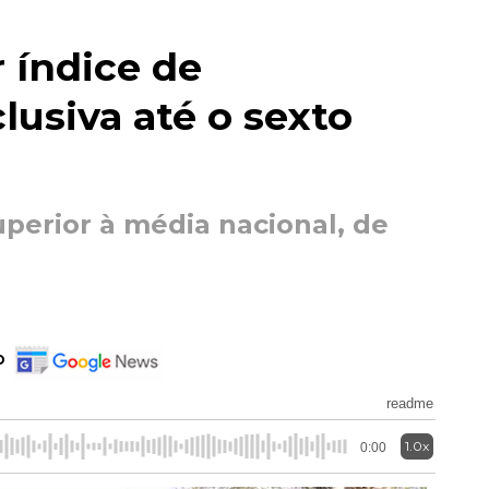
 índice de
usiva até o sexto
perior à média nacional, de
o
readme
1.0x
0:00