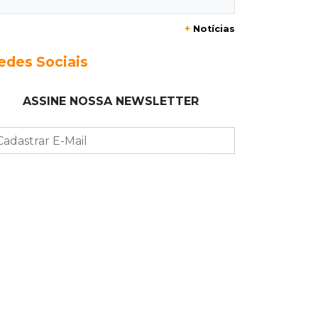
adolescente
+
Notícias
13:33
Produção artesanal
edes Sociais
MS chega a 25 cachaças registradas
e amplia número de produtores em
ASSINE NOSSA NEWSLETTER
67%
13:12
Fraude eletrônica
Idoso tem R$ 39,7 mil retirados da
conta em três transferências
misteriosas
13:00
Artigos
O crescimento descontrolado das
big techs
12:55
Ventania