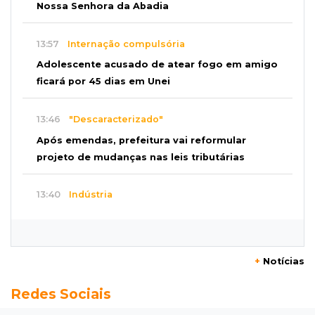
Nossa Senhora da Abadia
13:57
Internação compulsória
Adolescente acusado de atear fogo em amigo
ficará por 45 dias em Unei
13:46
"Descaracterizado"
Após emendas, prefeitura vai reformular
projeto de mudanças nas leis tributárias
13:40
Indústria
Mineração ganha força, gera mais empregos e
impulsiona exportações de MS
+
Notícias
13:34
Rio Verde do MT
Redes Sociais
Um dia após matar companheira, homem se
entrega e acaba preso por feminicídio