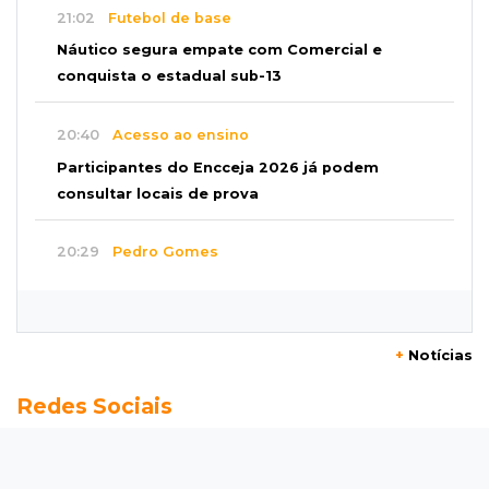
21:02
Futebol de base
Náutico segura empate com Comercial e
conquista o estadual sub-13
20:40
Acesso ao ensino
Participantes do Encceja 2026 já podem
consultar locais de prova
20:29
Pedro Gomes
Jovem morre baleado e suspeita envolve
disputa entre facções rivais
+
Notícias
20:01
Futebol feminino
Redes Sociais
Pantanal treina em Goiânia antes de jogo que
vale acesso inédito à Série A2
19:44
Campeonato Brasileiro