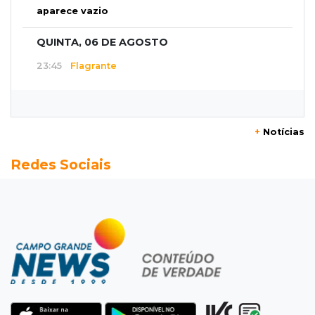
aparece vazio
QUINTA, 06 DE AGOSTO
23:45
Flagrante
Ladrão invade casa e sai com televisão nos
braços na Vila Ipiranga
+
Notícias
23:26
Sancionado
Redes Sociais
Crédito do FGTS permitirá que santas casas
refinanciem dívidas até 2030
23:07
Balança rural
Soja fica R$ 3 mais cara em um ano, enquanto
preço do milho pouco muda
22:48
Concurso 3.041
Sortudo de MS leva R$ 52 mil ao apostar R$ 5