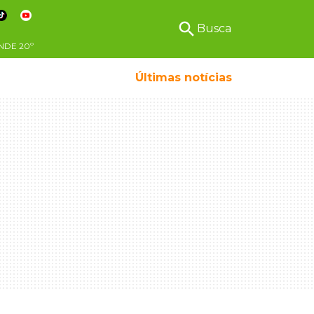
search
Busca
NDE
20º
Últimas notícias