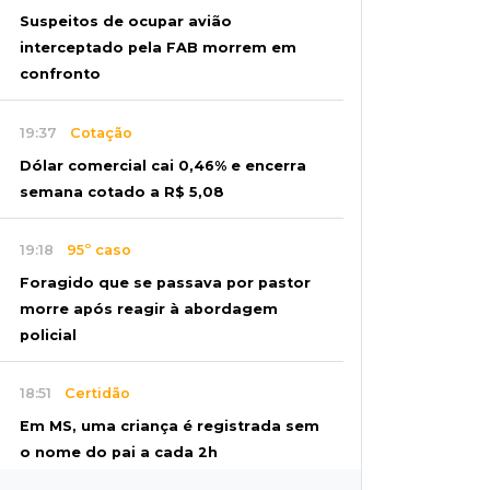
Suspeitos de ocupar avião
interceptado pela FAB morrem em
confronto
19:37
Cotação
Dólar comercial cai 0,46% e encerra
semana cotado a R$ 5,08
19:18
95º caso
Foragido que se passava por pastor
morre após reagir à abordagem
policial
18:51
Certidão
Em MS, uma criança é registrada sem
o nome do pai a cada 2h