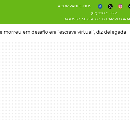
ACOMPANHE-NOS
(67) 99669-9563
AGOSTO, SEXTA
07
CAMPO GRA
 morreu em desafio era "escrava virtual", diz delegada