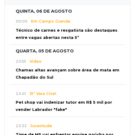
QUINTA, 06 DE AGOSTO
00:00
Em Campo Grande
Técnico de carnes e resgatista são destaques
entre vagas abertas nesta 5ª
QUARTA, 05 DE AGOSTO
23:55
Vídeo
Chamas altas avançam sobre área de mata em
Chapadão do Sul
23:41
15ª Vara Cível
Pet shop vai indenizar tutor em R$ 5 mil por
vender Labrador "fake"
23:33
Juventude
Time de MS vai enfrentar equipe gaúcha por