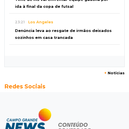
ida à final da copa de futsal
23:21
Los Angeles
Denúncia leva ao resgate de irmãos deixados
sozinhos em casa trancada
23:17
Clima
Defesa Civil recomenda atenção em MS com
formação de ciclone bomba
+
Notícias
23:00
Ideb
Redes Sociais
Entre escolas com nota divulgada, 3 estaduais
lideram o Ensino Médio na Capital
22:57
Chapadão do Sul
Homem é baleado após apontar revólver para