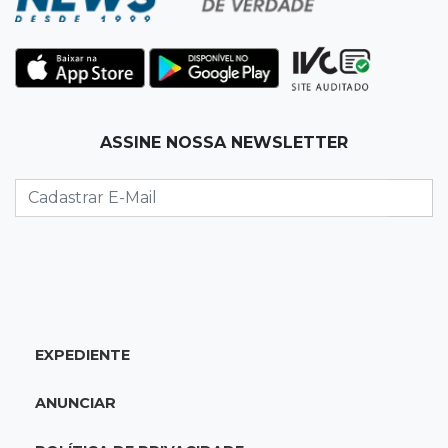
policiais militares
22:42
Resumão
Palmeiras e Vasco confirmam vagas nas
quartas da Copa do Brasil
ASSINE NOSSA NEWSLETTER
22:26
Eleições 2026
Eleitorado aprova teste da urna, mas diz que
colinha será "fundamental"
22:05
Sidrolândia
Briga termina com homem de 35 anos
assassinado a facadas
EXPEDIENTE
21:40
Ideb
ANUNCIAR
Escolas municipais lideram notas do Ensino
Fundamental em Campo Grande