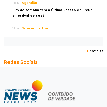
11:16
Agendão
Fim de semana tem a Última Sessão de Freud
e Festival do Sobá
11:14
Nova Andradina
Carreta com soja fica destruída após incêndio
e motorista sai ileso
+
Notícias
11:05
Trânsito
Redes Sociais
Motociclista é 2ª morte do dia no trânsito da
Capital
10:47
Polícia investiga
Bebê some após mãe adolescente ir à casa de
mulher que conheceu na internet
10:46
Eleições 2026