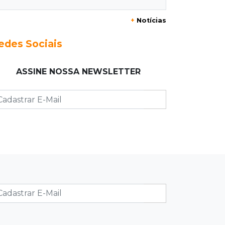
20:29
Pedro Gomes
+
Notícias
Jovem morre baleado e suspeita
envolve disputa entre facções rivais
edes Sociais
20:01
Futebol feminino
ASSINE NOSSA NEWSLETTER
Pantanal treina em Goiânia antes de
jogo que vale acesso inédito à Série
A2
19:44
Campeonato Brasileiro
Remo busca empate com Atlético-MG
e segue na zona de rebaixamento
19:27
Caso Ayla
Defesa diz que preso suspeito de
sequestro só emprestou casa a
conhecido