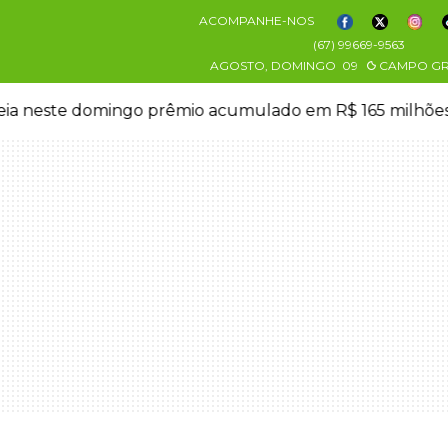
ACOMPANHE-NOS
(67) 99669-9563
AGOSTO, DOMINGO
09
CAMPO G
eia neste domingo prêmio acumulado em R$ 165 milhõe