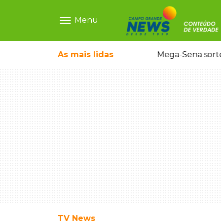
menu
Menu
As mais
lidas
Alerta Amber é acionado para localizar Ayla, bebê desaparecida em Campo Grande
Mega-Sena sort
TV News