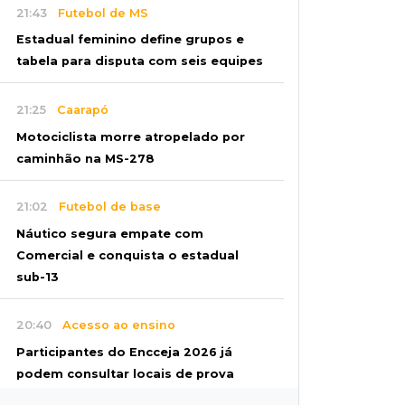
21:43
Futebol de MS
Estadual feminino define grupos e
tabela para disputa com seis equipes
21:25
Caarapó
Motociclista morre atropelado por
caminhão na MS-278
21:02
Futebol de base
Náutico segura empate com
Comercial e conquista o estadual
sub-13
20:40
Acesso ao ensino
Participantes do Encceja 2026 já
podem consultar locais de prova