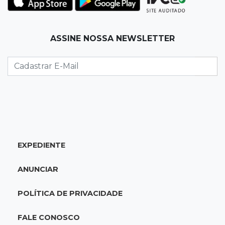
lugar no Brasileirão
18:51
Oportunidades
ASSINE NOSSA NEWSLETTER
UEMS está com seleções para professores
com salários de até R$ 10,2 mil
18:33
Em 2022
Homem que ajudou a sequestrar bebê matou
adolescente atropelada no Amazonas
EXPEDIENTE
18:15
Nubank Parque
Palmeiras e Inter ficam no 0 a 0 pela 22ª
ANUNCIAR
rodada do Brasileirão
POLÍTICA DE PRIVACIDADE
17:58
Gratuitas
Justiça homologa acordo para castração de
FALE CONOSCO