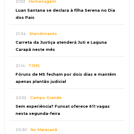
21:53
Homenagem
Luan Santana se declara à filha Serena no Dia
dos Pais
21:34
Atendimento
Carreta da Justiça atenderá Juti e Laguna
Carapã neste mês
21:14
TJMS
Fóruns de MS fecham por dois dias e mantêm
apenas plantão judicial
20:52
Campo Grande
Sem experiência? Funsat oferece 611 vagas
nesta segunda-feira
20:30
No Maracanã