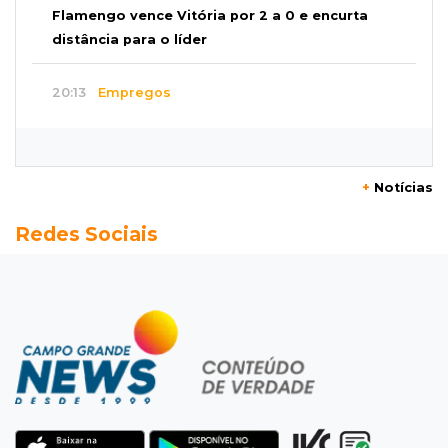
Flamengo vence Vitória por 2 a 0 e encurta
distância para o líder
20:13
Empregos
Seleções em MS têm salários de até R$ 8,2 mil;
veja oportunidades
+
Notícias
19:50
Jardim Itatiaia
Redes Sociais
Vigia é amarrado durante roubo de carro e
dois caminhões em pátio
19:35
Bragança Paulista
Corinthians vence Bragantino por 2 a 0 e sobe
para 7º no Brasileirão
19:12
Na Vila Belmiro
Athletico vence Santos por 2 a 0 e mantém 3º