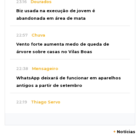
23:16
Dourados
Biz usada na execução de jovem é
abandonada em área de mata
22:57
Chuva
Vento forte aumenta medo de queda de
árvore sobre casas no Vilas Boas
22:38
Mensageiro
WhatsApp deixará de funcionar em aparelhos
antigos a partir de setembro
22:19
Thiago Servo
Sertanejo desiste de ação de R$ 12 milhões
por pagar pensão sem ser pai
+
Notícias
21:50
Balcão de empregos