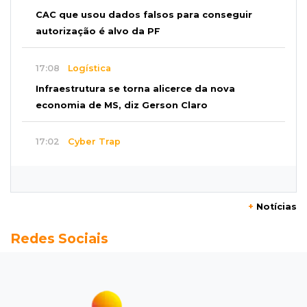
CAC que usou dados falsos para conseguir
autorização é alvo da PF
17:08
Logística
Infraestrutura se torna alicerce da nova
economia de MS, diz Gerson Claro
17:02
Cyber Trap
Empresário preso por fraude bancária usava
Discord para vender cartões clonados
+
Notícias
16:54
Eleições 2026
Redes Sociais
Continuidade ou alternância: a oposição
desafia projeto que Azambuja põe à prova
16:52
Eleições 2026