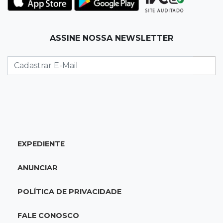
11:56
Esquecidos
ASSINE NOSSA NEWSLETTER
Primeiro corpo do “cemitério de Nando”
nunca teve nome
11:48
Nova Alvorada do Sul
Vereadora é acusada de insinuar em vídeo
que prefeito agride mulheres
11:31
Paradeiro incerto
EXPEDIENTE
Mãe narra emboscada e diz ter sido amarrada
antes de bebê desaparecer
ANUNCIAR
11:28
Audiência de custódia
POLÍTICA DE PRIVACIDADE
Juiz manda soltar motorista bêbado envolvido
em acidente que matou eletricista
FALE CONOSCO