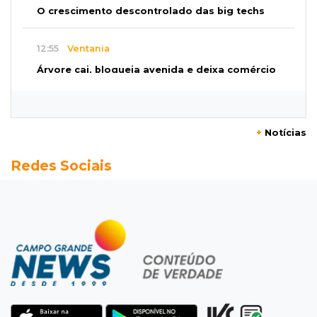
O crescimento descontrolado das big techs
12:55
Ventania
Árvore cai, bloqueia avenida e deixa comércio
sem energia em Campo Grande
12:34
"Foi mal"
+
Notícias
Mulher em situação de rua coloca fogo em
Redes Sociais
terreno e causa incêndio no Santo Amaro
12:10
Direito
Inteligência Artificial avança na advocacia e
encurta tarefas administrativas
12:08
Decisão judicial
Justiça manda tirar canil e proíbe treino do
Choque ao lado de condomínio