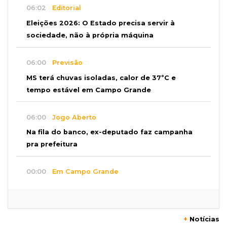
06:02
Editorial
Eleições 2026: O Estado precisa servir à
sociedade, não à própria máquina
06:00
Previsão
MS terá chuvas isoladas, calor de 37ºC e
tempo estável em Campo Grande
06:00
Jogo Aberto
Na fila do banco, ex-deputado faz campanha
pra prefeitura
00:00
Em Campo Grande
Técnico de carnes e resgatista são destaques
entre vagas abertas nesta 5ª
+
Notícias
QUARTA, 05 DE AGOSTO