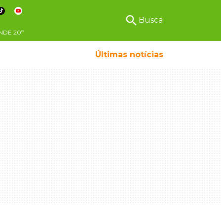
search
Busca
NDE
20º
Últimas notícias