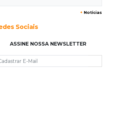
19:37
Cotação
+
Notícias
Dólar comercial cai 0,46% e encerra
semana cotado a R$ 5,08
edes Sociais
19:18
95º caso
ASSINE NOSSA NEWSLETTER
Foragido que se passava por pastor
morre após reagir à abordagem
policial
18:51
Certidão
Em MS, uma criança é registrada sem
o nome do pai a cada 2h
18:36
Decisão
Pantanal viaja para Goiás em busca
de acesso inédito à Série A2 feminina