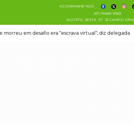
ACOMPANHE-NOS
(67) 99669-9563
AGOSTO, SEXTA
07
CAMPO GRA
 morreu em desafio era "escrava virtual", diz delegada