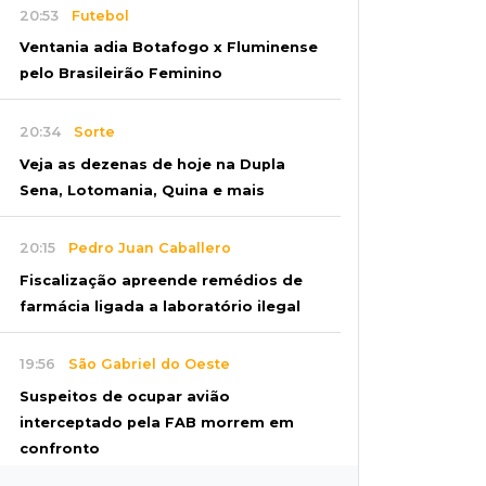
20:53
Futebol
Ventania adia Botafogo x Fluminense
pelo Brasileirão Feminino
20:34
Sorte
Veja as dezenas de hoje na Dupla
Sena, Lotomania, Quina e mais
20:15
Pedro Juan Caballero
Fiscalização apreende remédios de
farmácia ligada a laboratório ilegal
19:56
São Gabriel do Oeste
Suspeitos de ocupar avião
interceptado pela FAB morrem em
confronto