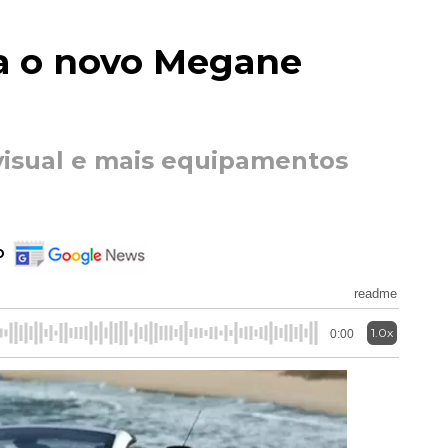
a o novo Megane
isual e mais equipamentos
o
readme
1.0x
0:00