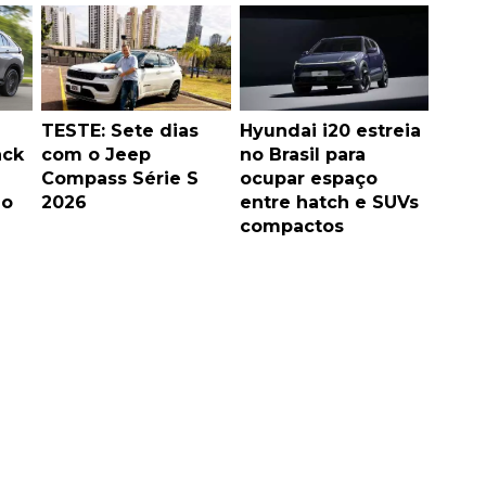
TESTE: Sete dias
Hyundai i20 estreia
ack
com o Jeep
no Brasil para
Compass Série S
ocupar espaço
ão
2026
entre hatch e SUVs
compactos