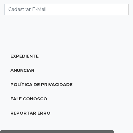
Mulher que deu garrafada após briga de
trânsito vai ter que pagar R$ 5 mil
16:15
Operação
Prefeitura firma contrato de R$ 25 milhões
para tapa-buracos na Capital
EXPEDIENTE
16:07
Crime em maio
Assassino é preso saindo armado de padaria
ANUNCIAR
no Taveirópolis
POLÍTICA DE PRIVACIDADE
15:53
Feriadão
Justiça suspende expediente por dois dias e
FALE CONOSCO
só volta na próxima quarta
REPORTAR ERRO
15:45
Vídeo
Jovem é baleado por atiradores na loja do pai