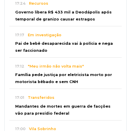
17:24
Recursos
Governo libera R$ 433 mil a Deodápolis após
temporal de granizo causar estragos
17:17
Em investigação
Pai de bebê desaparecida vai à polícia e nega
ser faccionado
17:12
"Meu irmão não volta mais"
Família pede justiça por eletricista morto por
motorista bêbado e sem CNH
17:01
Transferidos
Mandantes de mortes em guerra de facções
vão para presídio federal
17:00
Vila Sobrinho