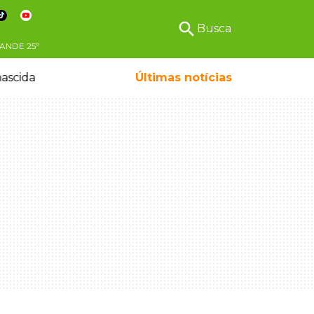
search
Busca
ANDE
25º
ascida
Últimas notícias