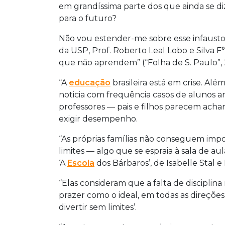
em grandíssima parte dos que ainda se diz
para o futuro?
Não vou estender-me sobre esse infausto
da USP, Prof. Roberto Leal Lobo e Silva F°
que não aprendem” (“Folha de S. Paulo”, 2
“A
educação
brasileira está em crise. Al
noticia com frequência casos de alunos 
professores — pais e filhos parecem acha
exigir desempenho.
“As próprias famílias não conseguem impor
limites — algo que se espraia à sala de a
‘A
Escola
dos Bárbaros’, de Isabelle Stal 
“Elas consideram que a falta de disciplin
prazer como o ideal, em todas as direções 
divertir sem limites’.