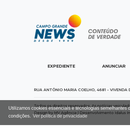
EXPEDIENTE
ANUNCIAR
RUA ANTÔNIO MARIA COELHO, 4681 - VIVENDA 
Todos os direitos reservados. As notícias veicula
Utilizamos cookies essenciais e tecnologias semelhantes 
Design by MV Agência | Desenvolvimento
Idalus I
condições.
Ver política de privacidade