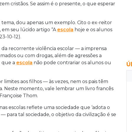
em cristãos. Se assim é o presente, o que esperar
 tema, dou apenas um exemplo. Cito o ex-reitor
, em seu lúcido artigo “A
escola
hoje e os alunos
3-10-12).
ém da recorrente violência escolar — a imprensa
armados ou com drogas, além de agressões a
r que a
escola
não pode contrariar os alunos ou
Ú
 limites aos filhos — às vezes, nem os pais têm
ula. Neste momento, vale lembrar um livro francês
e Françoise Thom.
a nas escolas reflete uma sociedade que ‘adota o
— para tal sociedade, o objetivo da civilização é se