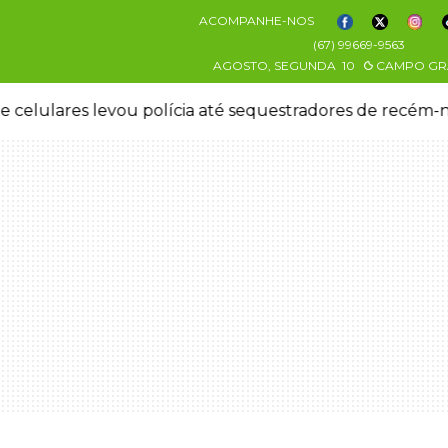
ACOMPANHE-NOS
(67) 99669-9563
AGOSTO, SEGUNDA
10
CAMPO GR
 celulares levou polícia até sequestradores de recém-n