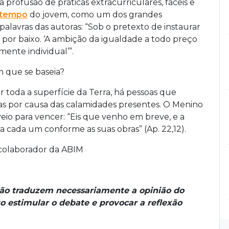
 profusão de práticas extracurriculares, fáceis e
tempo
do jovem, como um dos grandes
palavras das autoras: “Sob o pretexto de instaurar
o por baixo. ‘A ambição da igualdade a todo preço
mente individual’”.
m que se baseia?
r toda a superfície da Terra, há pessoas que
s por causa das calamidades presentes. O Menino
 veio para vencer: “Eis que venho em breve, e a
 cada um conforme as suas obras” (Ap. 22,12).
 colaborador da ABIM
não traduzem necessariamente a opinião do
o estimular o debate e provocar a reflexão