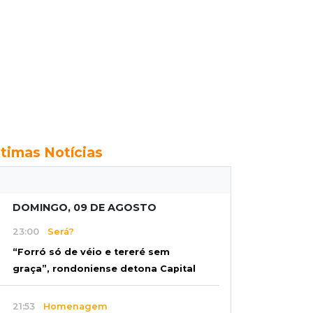
ltimas Notícias
DOMINGO, 09 DE AGOSTO
23:00
Será?
“Forró só de véio e tereré sem
graça”, rondoniense detona Capital
21:53
Homenagem