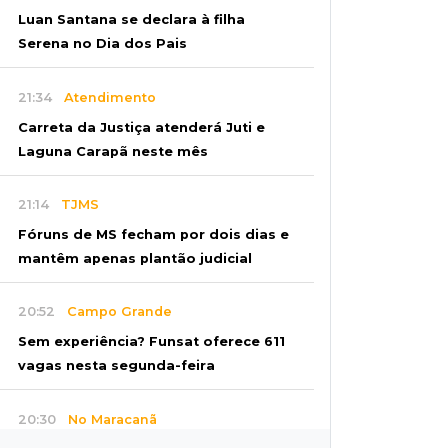
Luan Santana se declara à filha
Serena no Dia dos Pais
21:34
Atendimento
Carreta da Justiça atenderá Juti e
Laguna Carapã neste mês
21:14
TJMS
Fóruns de MS fecham por dois dias e
mantêm apenas plantão judicial
20:52
Campo Grande
Sem experiência? Funsat oferece 611
vagas nesta segunda-feira
20:30
No Maracanã