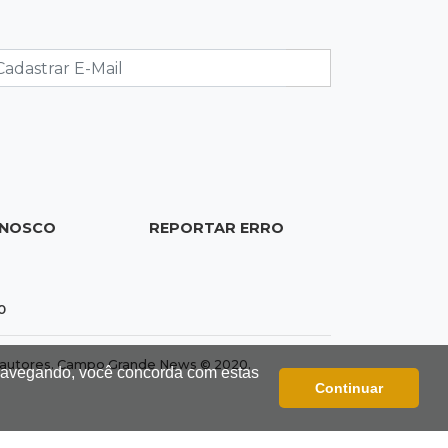
Justiça homologa acordo para
castração de 1% da população de
pets na Capital
17:32
Arena Fonte Nova
Bahia e Vasco têm quatro gols
anulados e empatam pelo Brasileirão
17:11
Caso Ayla
ONOSCO
REPORTAR ERRO
Casal que sequestrou bebê é expulso
do Paraguai e entregue à PF
0
16:55
Campeonato Brasileiro
Cruzeiro vence Mirassol por 3 a 1 e
dos autores. Campo Grande News © 2020.
 navegando, você concorda com estas
sobe para 5º no Brasileirão
Continuar
16:42
Dourados