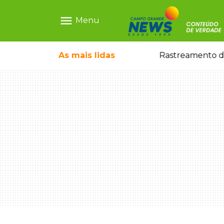
menu
Menu
 21 anos morto a facada
As mais
lidas
Rastreamento de