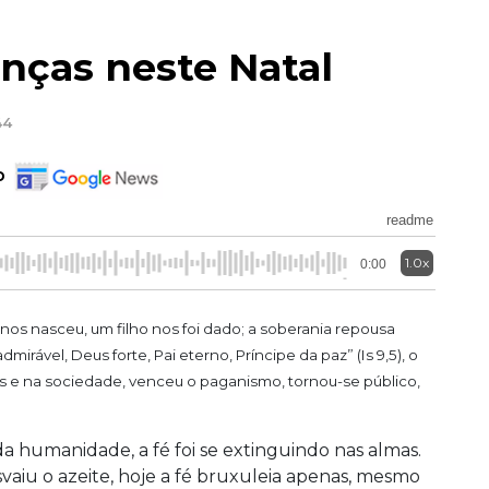
anças neste Natal
44
o
readme
1.0x
0:00
os nasceu, um filho nos foi dado; a soberania repousa
irável, Deus forte, Pai eterno, Príncipe da paz” (Is 9,5), o
es e na sociedade, venceu o paganismo, tornou-se público,
a humanidade, a fé foi se extinguindo nas almas.
aiu o azeite, hoje a fé bruxuleia apenas, mesmo