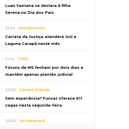
Luan Santana se declara à filha
Serena no Dia dos Pais
21:34
Atendimento
Carreta da Justiça atenderá Juti e
Laguna Carapã neste mês
21:14
TJMS
Fóruns de MS fecham por dois dias e
mantêm apenas plantão judicial
20:52
Campo Grande
Sem experiência? Funsat oferece 611
vagas nesta segunda-feira
20:30
No Maracanã