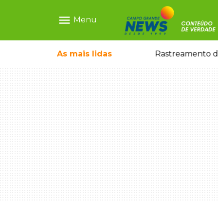
menu
Menu
ondoniense detona Capital
As mais
lidas
Rastreamento de