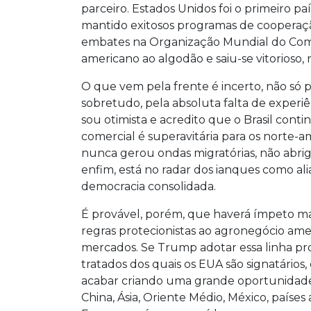
parceiro. Estados Unidos foi o primeiro p
mantido exitosos programas de cooperação 
embates na Organização Mundial do Comé
americano ao algodão e saiu-se vitorioso,
O que vem pela frente é incerto, não só 
sobretudo, pela absoluta falta de experiê
sou otimista e acredito que o Brasil cont
comercial é superavitária para os norte-a
nunca gerou ondas migratórias, não abrigo
enfim, está no radar dos ianques como a
democracia consolidada.
É provável, porém, que haverá ímpeto mai
regras protecionistas ao agronegócio ame
mercados. Se Trump adotar essa linha pr
tratados dos quais os EUA são signatários
acabar criando uma grande oportunidade 
China, Ásia, Oriente Médio, México, países