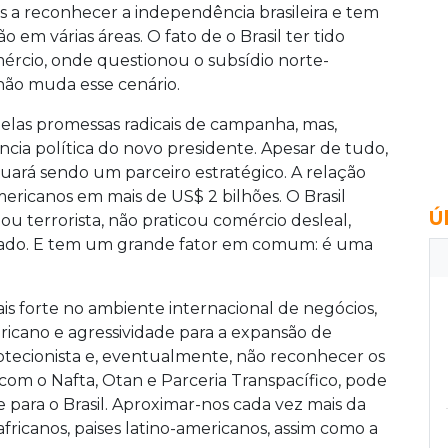
aís a reconhecer a independência brasileira e tem
em várias áreas. O fato de o Brasil ter tido
rcio, onde questionou o subsídio norte-
 não muda esse cenário.
pelas promessas radicais de campanha, mas,
ncia política do novo presidente. Apesar de tudo,
inuará sendo um parceiro estratégico. A relação
mericanos em mais de US$ 2 bilhões. O Brasil
Ú
u terrorista, não praticou comércio desleal,
liado. E tem um grande fator em comum: é uma
s forte no ambiente internacional de negócios,
ricano e agressividade para a expansão de
otecionista e, eventualmente, não reconhecer os
, com o Nafta, Otan e Parceria Transpacífico, pode
para o Brasil. Aproximar-nos cada vez mais da
 africanos, paises latino-americanos, assim como a