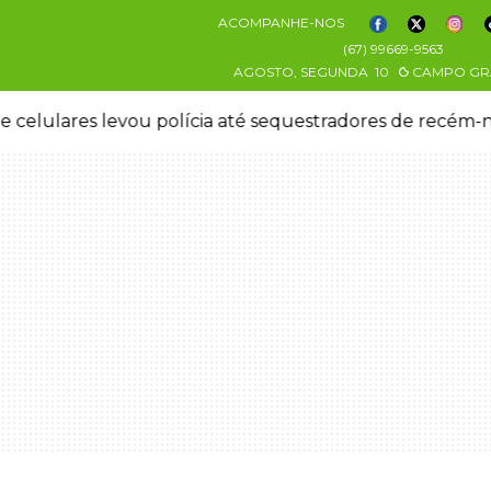
ACOMPANHE-NOS
(67) 99669-9563
AGOSTO, SEGUNDA
10
CAMPO GR
 celulares levou polícia até sequestradores de recém-n