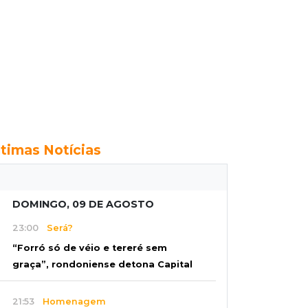
ltimas Notícias
DOMINGO, 09 DE AGOSTO
23:00
Será?
“Forró só de véio e tereré sem
graça”, rondoniense detona Capital
21:53
Homenagem