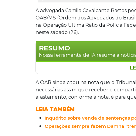
A advogada Camila Cavalcante Bastos ped
OAB/MS (Ordem dos Advogados do Brasil S
na Operação Ultima Ratio da Polícia Feder
neste sábado (26).
RESUMO
Nossa ferramenta de IA resume a notícia
LE
A vice-presidente da OAB/MS, Camila C
após ser investigada pela Operação Ult
A OAB ainda citou na nota que o Tribuna
supostos crimes de venda de sentenças
necessárias assim que receber o comparti
O afastamento visa permitir que a ad
afastamento, conforme a nota, é para que
Tribunal de Ética da OAB irá tomar as
LEIA TAMBÉM
sobre a investigação. A operação, que 
Inquérito sobre venda de sentenças p
investiga crimes de corrupção, lavagem
falsificação de documentos.
Operações sempre fazem Damha "treme