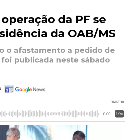
 operação da PF se
residência da OAB/MS
o o afastamento a pedido de
 foi publicada neste sábado
o
readme
1.0x
0:00