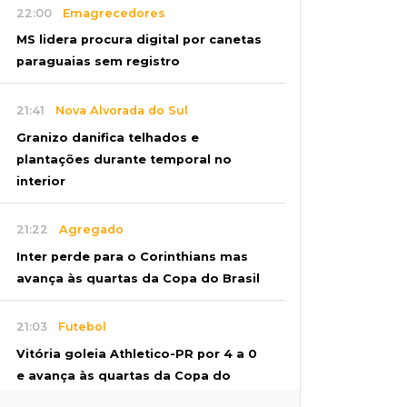
22:00
Emagrecedores
MS lidera procura digital por canetas
paraguaias sem registro
21:41
Nova Alvorada do Sul
Granizo danifica telhados e
plantações durante temporal no
interior
21:22
Agregado
Inter perde para o Corinthians mas
avança às quartas da Copa do Brasil
21:03
Futebol
Vitória goleia Athletico-PR por 4 a 0
e avança às quartas da Copa do
Brasil