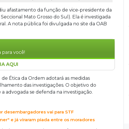
iu afastamento da função de vice-presidente da
eccional Mato Grosso do Sul). Ela é investigada
al. A nota pública foi divulgada no site da OAB
 para você!
IA AQUI
avalcante Bastos, pediu afastamento do cargo
ima Ratio da Polícia Federal, que apura
l de Ética da Ordem adotará as medidas
 no Tribunal de Justiça de Mato Grosso do Sul.
lhamento das investigações. O objetivo do
vogada se defenda das acusações, enquanto o
 a advogada se defenda na investigação.
 medidas necessárias após receber informações
levou à busca e apreensão em diversos estados,
or desembargadores vai para STF
 de dinheiro, organização criminosa, extorsão e
r" e já viraram piada entre os moradores