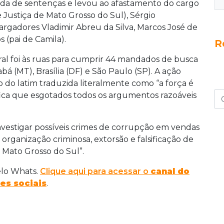
da de sentenças e levou ao afastamento do cargo
 Justiça de Mato Grosso do Sul), Sérgio
gadores Vladimir Abreu da Silva, Marcos José de
 (pai de Camila).
R
deral foi às ruas para cumprir 44 mandados de busca
 (MT), Brasília (DF) e São Paulo (SP). A ação
 do latim traduzida literalmente como “a força é
fica que esgotados todos os argumentos razoáveis
investigar possíveis crimes de corrupção em vendas
, organização criminosa, extorsão e falsificação de
e Mato Grosso do Sul”.
elo Whats.
Clique aqui para acessar o
canal do
es sociais
.