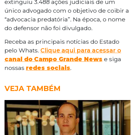
extinguiu 3.488 ações judiciais de um
único advogado com o objetivo de coibir a
“advocacia predatória”. Na época, o nome
do defensor não foi divulgado.
Receba as principais notícias do Estado
pelo Whats.
Clique aqui para acessar o
canal do
Campo Grande News
e siga
nossas
redes sociais
.
VEJA TAMBÉM