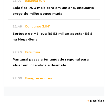
23:07
Balança rural
Soja fica R$ 3 mais cara em um ano, enquanto
preço do milho pouco muda
22:48
Concurso 3.041
Sortudo de MS leva R$ 52 mil ao apostar R$ 5
na Mega-Sena
22:29
Estrutura
Pantanal passa a ter unidade regional para
atuar em incêndios e desmate
22:00
Emagrecedores
MS lidera procura digital por canetas
paraguaias sem registro
+
Notícias
21:41
Nova Alvorada do Sul