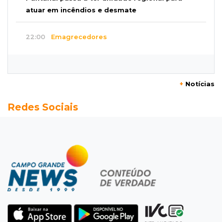
atuar em incêndios e desmate
22:00
Emagrecedores
MS lidera procura digital por canetas
paraguaias sem registro
+
Notícias
21:41
Nova Alvorada do Sul
Redes Sociais
Granizo danifica telhados e plantações
durante temporal no interior
21:22
Agregado
Inter perde para o Corinthians mas avança às
quartas da Copa do Brasil
21:03
Futebol
Vitória goleia Athletico-PR por 4 a 0 e avança