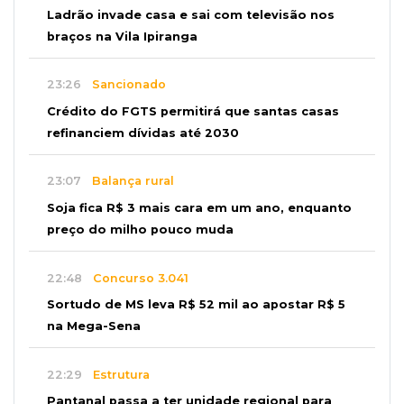
Ladrão invade casa e sai com televisão nos
braços na Vila Ipiranga
23:26
Sancionado
Crédito do FGTS permitirá que santas casas
refinanciem dívidas até 2030
23:07
Balança rural
Soja fica R$ 3 mais cara em um ano, enquanto
preço do milho pouco muda
22:48
Concurso 3.041
Sortudo de MS leva R$ 52 mil ao apostar R$ 5
na Mega-Sena
22:29
Estrutura
Pantanal passa a ter unidade regional para