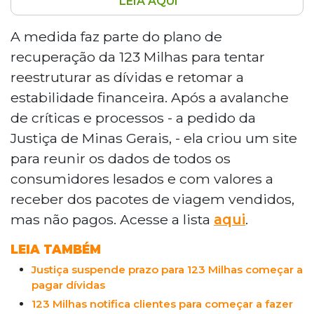
LEIA AQUI
A 123 milhas, empresa de Viagens e
Turismo LTDA, anunciou que os clientes
A medida faz parte do plano de
têm até 26 de novembro para verificar a
recuperação da 123 Milhas para tentar
lista de pessoas que serão indenizadas
reestruturar as dívidas e retomar a
devido ao cancelamento de pacotes e
estabilidade financeira. Após a avalanche
passagens promocionais adquiridas em
de críticas e processos - a pedido da
2023. Essa ação faz parte do plano de
recuperação da empresa, que enfrenta
Justiça de Minas Gerais, - ela criou um site
críticas e processos judiciais após entrar
para reunir os dados de todos os
com recuperação judicial em agosto do
consumidores lesados e com valores a
ano passado. Os consumidores devem
receber dos pacotes de viagem vendidos,
acessar um site específico para conferir
mas não pagos. Acesse a lista
aqui
.
seus dados e valores devidos, e podem
contestar inconsistências diretamente na
LEIA TAMBÉM
plataforma. A empresa orienta que os
clientes sigam as instruções para garantir
Justiça suspende prazo para 123 Milhas começar a
pagar dívidas
seus direitos durante o processo de
recuperação judicial.
123 Milhas notifica clientes para começar a fazer