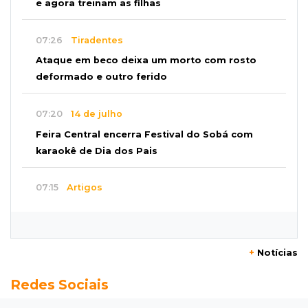
e agora treinam as filhas
07:26
Tiradentes
Ataque em beco deixa um morto com rosto
deformado e outro ferido
07:20
14 de julho
Feira Central encerra Festival do Sobá com
karaokê de Dia dos Pais
07:15
Artigos
A esperança não pode morrer
07:10
Previsão
+
Notícias
Domingo terá calor de 38°C, tempo seco e
Redes Sociais
chance de chuva em MS