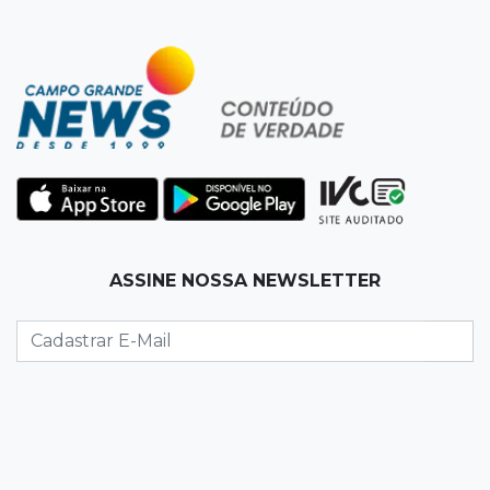
07:10
Amor que acolhe
Eles cancelaram viagem à Europa porque o
sonho de ser pais chegou
07:03
Centro
Briga em bar na 14 termina com rapaz de 21
anos morto a facada
07:01
Editorial
ASSINE NOSSA NEWSLETTER
Planos de Riedel e Fábio multiplicam
promessas, mas deixam a conta para depois
07:00
Agendão
Domingo é dia de Festival do Sobá e feiras em
homenagem aos pais
SÁBADO, 08 DE AGOSTO