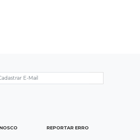
07:00
Jogo Aberto
STF quer detalhes da denúncia de
Soraya contra vice de Flávio
06:55
Artigos
O velho e o mar
SEXTA, 07 DE AGOSTO
23:54
Redução
Pantanal reduz desmatamento em
65% e Cerrado tem queda de 11,5%
ONOSCO
REPORTAR ERRO