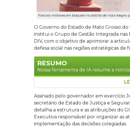
Policiais militares em bloqueio no distrito de Vista Alegre
O Governo do Estado de Mato Grosso do Su
institui o Grupo de Gestão Integrada nas 
DIV, com o objetivo de aprimorar a articu
defesa social nas regiões estratégicas de f
RESUMO
Nossa ferramenta de IA resume a notícia
LE
O Governo do Estado de Mato Grosso do
de Gestão Integrada nas Fronteiras e D
Assinado pelo governador em exercício Jo
melhorar a articulação entre os órgãos
secretário de Estado de Justiça e Seguran
O grupo, que se reunirá a cada dois m
detalha a estrutura e as atribuições do
responsável por organizar atividades 
Executiva responsável por organizar as at
como atribuições desenvolver um cadas
implementação das decisões colegiadas.