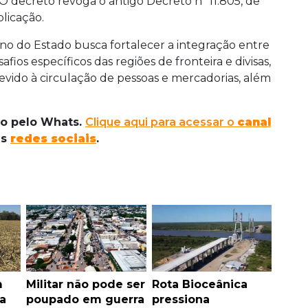
o. O decreto revoga o antigo Decreto nº 11.805, de
licação.
o do Estado busca fortalecer a integração entre
fios específicos das regiões de fronteira e divisas,
ido à circulação de pessoas e mercadorias, além
do pelo Whats.
Clique aqui para acessar o
canal
as
redes sociais
.
m
Militar não pode ser
Rota Bioceânica
a
poupado em guerra
pressiona