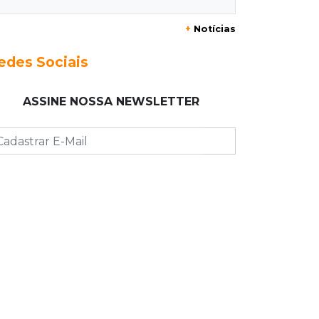
Roupinha no calor pode virar uma
+
Notícias
“estufa” e até matar seu cachorro
edes Sociais
07:57
Piloto paraplégico
Ele vendeu a casa para virar piloto,
ASSINE NOSSA NEWSLETTER
mas pulo na piscina mudou tudo
07:46
Cozinha sobre rodas
É só abrir o porta-malas: Fábio assa
chipa e até “chirros” dentro do carro
07:38
Pergunta do dia
Praticar esportes juntos fortalece a
relação entre pai e filho?
07:25
José Marques