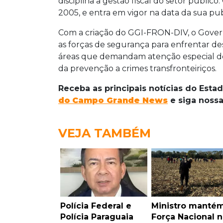
disciplina a gestão fiscal do setor públic
2005, e entra em vigor na data da sua pub
Com a criação do GGI-FRON-DIV, o Govern
as forças de segurança para enfrentar desa
áreas que demandam atenção especial dev
da prevenção a crimes transfronteiriços.
Receba as principais notícias do Esta
do
Campo Grande News
e siga noss
VEJA TAMBÉM
Polícia Federal e
Ministro manté
Polícia Paraguaia
Força Nacional n