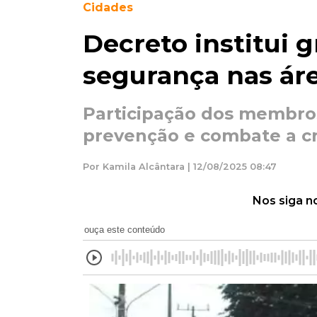
Cidades
Decreto institui g
segurança nas áre
Participação dos membros
prevenção e combate a c
Por Kamila Alcântara | 12/08/2025 08:47
Nos siga n
ouça este conteúdo