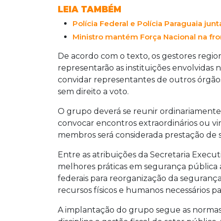
políticas federais e coordenar recursos
LEIA TAMBÉM
a integração das forças de segurança pa
Polícia Federal e Polícia Paraguaia jun
que são vulneráveis à circulação de pe
transfronteiriços.
Ministro mantém Força Nacional na fro
De acordo com o texto, os gestores regionai
representarão as instituições envolvidas
convidar representantes de outros órgãos
sem direito a voto.
O grupo deverá se reunir ordinariamente 
convocar encontros extraordinários ou vir
membros será considerada prestação de s
Entre as atribuições da Secretaria Execu
melhores práticas em segurança pública ap
federais para reorganização da segurança
recursos físicos e humanos necessários 
A implantação do grupo segue as normas