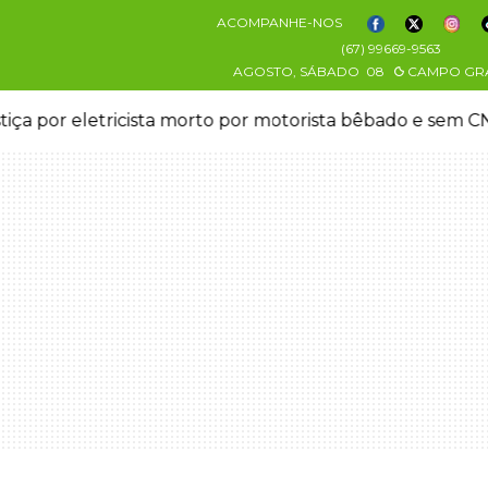
ACOMPANHE-NOS
(67) 99669-9563
AGOSTO, SÁBADO
08
CAMPO GR
stiça por eletricista morto por motorista bêbado e sem 