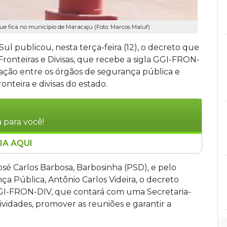
, que fica no município de Maracaju (Foto: Marcos Maluf)
l publicou, nesta terça-feira (12), o decreto que
Fronteiras e Divisas, que recebe a sigla GGI-FRON-
lação entre os órgãos de segurança pública e
ronteira e divisas do estado.
 para você!
IA AQUI
 Sul instituiu, por meio de decreto, o Grupo
ivisas (GGI-FRON-DIV), com o intuito de
sé Carlos Barbosa, Barbosinha (PSD), e pelo
 de segurança pública nas regiões de fronteira.
ça Pública, Antônio Carlos Videira, o decreto
eses, contará com uma Secretaria-Executiva
 GGI-FRON-DIV, que contará com uma Secretaria-
e implementar decisões. O GGI-FRON-DIV terá
ividades, promover as reuniões e garantir a
tro de boas práticas em segurança, disseminar