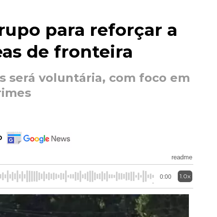
rupo para reforçar a
as de fronteira
 será voluntária, com foco em
rimes
o
readme
1.0x
0:00