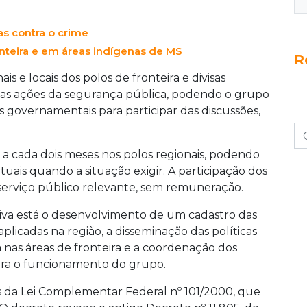
 necessários. A criação do grupo visa fortalecer
ra enfrentar os desafios das áreas de fronteira,
tas contra o crime
ssoas e mercadorias, além de crimes
nteira e em áreas indígenas de MS
R
s e locais dos polos de fronteira e divisas
 nas ações da segurança pública, podendo o grupo
 governamentais para participar das discussões,
a cada dois meses nos polos regionais, podendo
tuais quando a situação exigir. A participação dos
erviço público relevante, sem remuneração.
tiva está o desenvolvimento de um cadastro das
licadas na região, a disseminação das políticas
 nas áreas de fronteira e a coordenação dos
para o funcionamento do grupo.
 da Lei Complementar Federal nº 101/2000, que