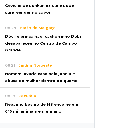
Ceviche de ponkan existe e pode
surpreender no sabor
08:29
Barão de Melgaço
Dócil e brincalhão, cachorrinho Dobi
desapareceu no Centro de Campo
Grande
08:21
Jardim Noroeste
Homem invade casa pela janela e
abusa de mulher dentro do quarto
08:18
Pecuária
Rebanho bovino de MS encolhe em
616 mil animais em um ano
08:10
Sabia dessa?