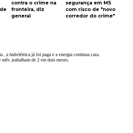
contra o crime na
segurança em MS
 de
fronteira, diz
com risco de "novo
general
corredor do crime"