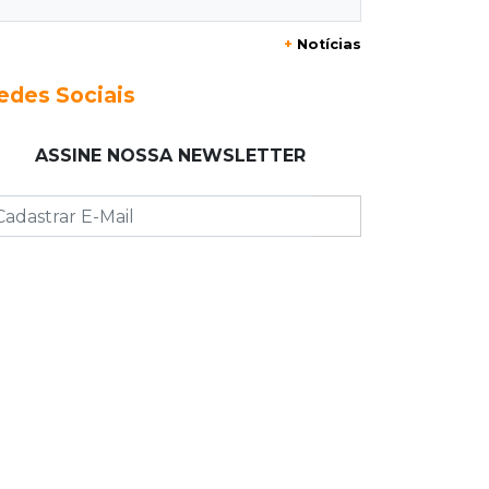
+
Notícias
17:24
Recursos
Governo libera R$ 433 mil a
edes Sociais
Deodápolis após temporal de
granizo causar estragos
ASSINE NOSSA NEWSLETTER
17:17
Em investigação
Pai de bebê desaparecida vai à
polícia e nega ser membro de facção
17:12
"Meu irmão não volta mais"
Família pede justiça por eletricista
morto por motorista bêbado e sem
CNH
17:01
Transferidos
Mandantes de mortes em guerra de