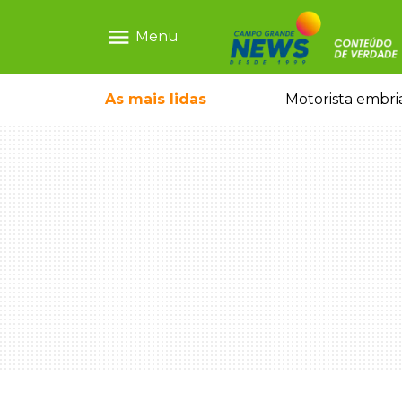
menu
Menu
As mais
lidas
Voltando de conveniência, motorista capota carro e morre na Avenida Guaicurus