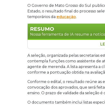
O Governo de Mato Grosso do Sul publicou
Estado, o resultado final do processo sele
temporários da
educação
.
RESUMO
Nossa ferramenta de IA resume a notícia
LE
O Governo de Mato Grosso do Sul divul
do processo seletivo para contratação 
A seleção, organizada pelas secretarias e
Publicado no Diário Oficial, o document
contempla funções como assistente de ati
para funções como assistente educaci
agente de merenda. A lista apresenta a cl
convocação ocorrerá conforme a neces
conforme a pontuação obtida na avaliação
validade de um ano.
Conforme o edital, o resultado reúne as 
convocação dos aprovados, que será feit
ensino. O prazo de validade da seleção é
O documento também inclui listas especí