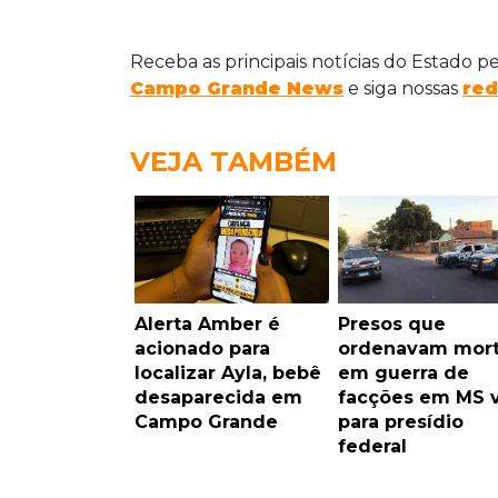
Receba as principais notícias do Estado p
Campo Grande News
e siga nossas
red
VEJA TAMBÉM
Alerta Amber é
Presos que
acionado para
ordenavam mor
localizar Ayla, bebê
em guerra de
desaparecida em
facções em MS 
Campo Grande
para presídio
federal