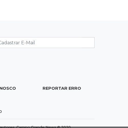
dois dias e só volta na próxima
quarta
15:45
Vídeo
Jovem é baleado por atiradores na
loja do pai e morre a caminho do
hospital
15:35
Crime no Coophavila II
Acusado de matar ex da esposa a
facadas alega legítima defesa e é
absolvido
ONOSCO
REPORTAR ERRO
15:28
Curso de Linguagens
UEMS abre inscrições para
0
voluntários ensinarem português a
estrangeiros
dos autores. Campo Grande News © 2020.