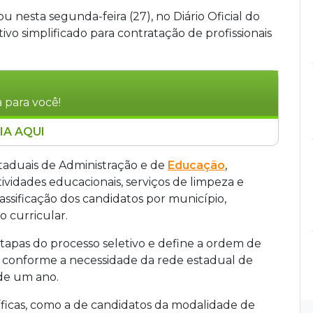
 nesta segunda-feira (27), no Diário Oficial do
tivo simplificado para contratação de profissionais
 para você!
IA AQUI
gou nesta segunda-feira (27) o resultado final
temporária de profissionais da educação.
staduais de Administração e de
Educação
,
o lista candidatos classificados por município
vidades educacionais, serviços de limpeza e
onal, limpeza e agente de merenda. A
assificação dos candidatos por município,
sidade da rede estadual, e a seleção tem
 curricular.
etapas do processo seletivo e define a ordem de
a conforme a necessidade da rede estadual de
 de um ano.
ficas, como a de candidatos da modalidade de