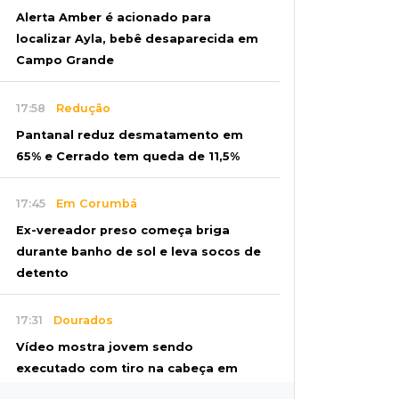
Alerta Amber é acionado para
localizar Ayla, bebê desaparecida em
Campo Grande
17:58
Redução
Pantanal reduz desmatamento em
65% e Cerrado tem queda de 11,5%
17:45
Em Corumbá
Ex-vereador preso começa briga
durante banho de sol e leva socos de
detento
17:31
Dourados
Vídeo mostra jovem sendo
executado com tiro na cabeça em
loja do pai