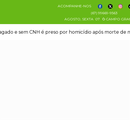
ACOMPANHE-NOS
(67) 99669-9563
AGOSTO, SEXTA
07
CAMPO GRA