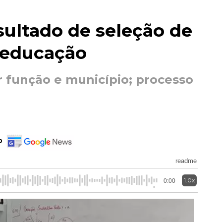
sultado de seleção de
 educação
or função e município; processo
o
readme
1.0x
0:00