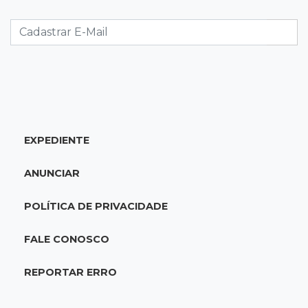
Ventania adia Botafogo x Fluminense pelo
Brasileirão Feminino
20:34
Sorte
Veja as dezenas de hoje na Dupla Sena,
Lotomania, Quina e mais
EXPEDIENTE
20:15
Pedro Juan Caballero
Fiscalização apreende remédios de farmácia
ANUNCIAR
ligada a laboratório ilegal
POLÍTICA DE PRIVACIDADE
19:56
São Gabriel do Oeste
Suspeitos de ocupar avião interceptado pela
FALE CONOSCO
FAB morrem em confronto
REPORTAR ERRO
19:37
Cotação
Dólar comercial cai 0,46% e encerra semana