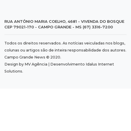
23:17
Clima
Defesa Civil alerta MS por possível formação
RUA ANTÔNIO MARIA COELHO, 4681 - VIVENDA DO BOSQUE
de "ciclone bomba"
CEP 79021-170 - CAMPO GRANDE - MS (67) 3316-7200
23:00
Ideb
Todos os direitos reservados. As notícias veiculadas nos blogs,
colunas ou artigos são de inteira responsabilidade dos autores.
Entre escolas com nota divulgada, 3 estaduais
Campo Grande News © 2020.
lideram o Ensino Médio na Capital
Design by MV Agência | Desenvolvimento
Idalus Internet
Solutions
.
22:57
Chapadão do Sul
Homem é baleado após apontar revólver para
policiais militares
22:42
Resumão
Palmeiras e Vasco confirmam vagas nas
quartas da Copa do Brasil