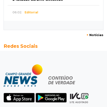
06:02
Editorial
Eleições 2026: O Estado precisa servir à
sociedade, não à própria máquina
+
Notícias
06:00
Previsão
Redes Sociais
MS terá chuvas isoladas, calor de 37ºC e
tempo estável em Campo Grande
06:00
Jogo Aberto
Na fila do banco, ex-deputado faz campanha
pra prefeitura
00:00
Em Campo Grande
Técnico de carnes e resgatista são destaques
entre vagas abertas nesta 5ª