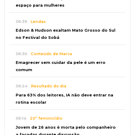
espaço para mulheres
06:39
Lendas
Edson & Hudson exaltam Mato Grosso do Sul
no Festival do Sobá
06:30
Conteúdo de Marca
Emagrecer sem cuidar da pele é um erro
comum
06:24
Resultado do dia
Para 63% dos leitores, IA não deve entrar na
rotina escolar
06:14
20º feminicídio
Jovem de 26 anos é morta pelo companheiro
a facadas durante discussão