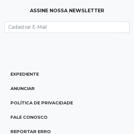
QUARTA, 05 DE AGOSTO
ASSINE NOSSA NEWSLETTER
23:55
Vídeo
Chamas altas avançam sobre área de mata em
Chapadão do Sul
23:41
15ª Vara Cível
Pet shop vai indenizar tutor em R$ 5 mil por
vender Labrador "fake"
EXPEDIENTE
23:33
Juventude
ANUNCIAR
Time de MS vai enfrentar equipe gaúcha por
ida à final da copa de futsal
POLÍTICA DE PRIVACIDADE
23:21
Los Angeles
FALE CONOSCO
Denúncia leva ao resgate de irmãos deixados
sozinhos em casa trancada
REPORTAR ERRO