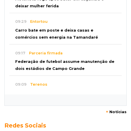
deixar mulher ferida
09:29
Entortou
Carro bate em poste e deixa casas e
comércios sem energia na Tamandaré
09:17
Parceria firmada
Federação de futebol assume manutenção de
dois estádios de Campo Grande
09:09
Terenos
Homem morre e três ficam feridos em
capotamento em rodovia
+
Notícias
08:51
Ponta Porã
Redes Sociais
Discussão termina com homem morto a socos