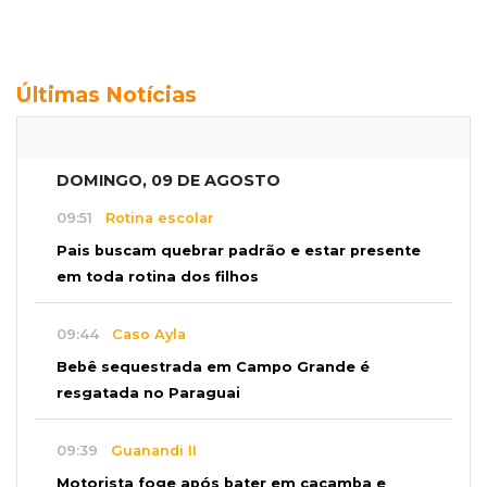
Últimas Notícias
DOMINGO, 09 DE AGOSTO
09:51
Rotina escolar
Pais buscam quebrar padrão e estar presente
em toda rotina dos filhos
09:44
Caso Ayla
Bebê sequestrada em Campo Grande é
resgatada no Paraguai
09:39
Guanandi II
Motorista foge após bater em caçamba e