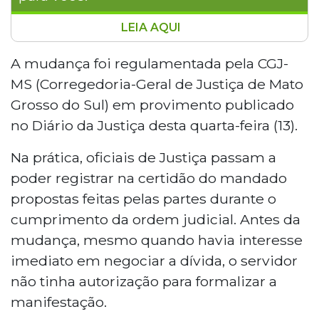
LEIA AQUI
O Tribunal de Justiça de Mato Grosso do
Sul publicou o Provimento nº 364, que
A mudança foi regulamentada pela CGJ-
autoriza oficiais de Justiça a
MS (Corregedoria-Geral de Justiça de Mato
apresentarem a possibilidade de acordo
Grosso do Sul) em provimento publicado
durante o cumprimento de mandados. A
no Diário da Justiça desta quarta-feira (13).
medida permite o registro de propostas
espontâneas das partes, sem que o
Na prática, oficiais de Justiça passam a
servidor atue como mediador ou sugira
poder registrar na certidão do mandado
termos. O mandado retorna à unidade
propostas feitas pelas partes durante o
judicial para encaminhamento. A regra
está baseada no CPC e em
cumprimento da ordem judicial. Antes da
recomendação do CNJ e entrou em vigor
mudança, mesmo quando havia interesse
na data da publicação.
imediato em negociar a dívida, o servidor
não tinha autorização para formalizar a
manifestação.