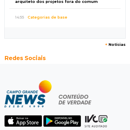
arquiteto dos projetos fora do comum
14:55
Categorias de base
Times de Dourados e Campo Grande vencem
1ª etapa do Festival de Futebol Sub-11
+
Notícias
14:47
"Acrodermo"
Redes Sociais
Típico de MS, bocaiúva vira cosmético em
pesquisa da UFMS premiada no Paìs
14:38
Liberadas
Justiça suspende punições do MEC a cursos de
medicina com nota baixa
14:21
Trágico
PF indicia 16 por queda de avião da Voepass
que matou 4 pessoas ligadas a MS