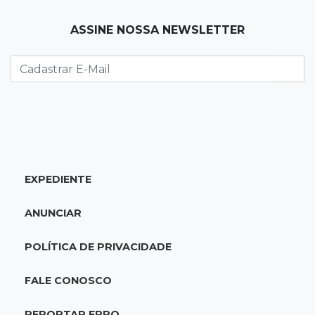
14:15
Falta de acessibilidade
ASSINE NOSSA NEWSLETTER
Calçada segue quebrada há mais de 2
semanas e dificulta passagem de cadeirantes
14:09
Agilidade
SUS muda regra para compra de remédios
contra câncer e cria negociação nacional
EXPEDIENTE
13:55
Eleições 2026
Conheça os nove candidatos ao Senado por
ANUNCIAR
Mato Grosso do Sul nas eleições de 2026
POLÍTICA DE PRIVACIDADE
13:47
1º semestre
MS abre 1.437 empresas em julho e ultrapassa
FALE CONOSCO
10 mil novos negócios no ano
REPORTAR ERRO