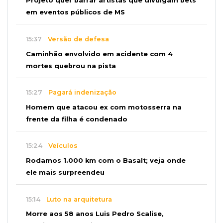
Projeto quer barrar artistas que divulgam bets
em eventos públicos de MS
15:37
Versão de defesa
Caminhão envolvido em acidente com 4
mortes quebrou na pista
15:27
Pagará indenização
Homem que atacou ex com motosserra na
frente da filha é condenado
15:24
Veículos
Rodamos 1.000 km com o Basalt; veja onde
ele mais surpreendeu
15:14
Luto na arquitetura
Morre aos 58 anos Luis Pedro Scalise,