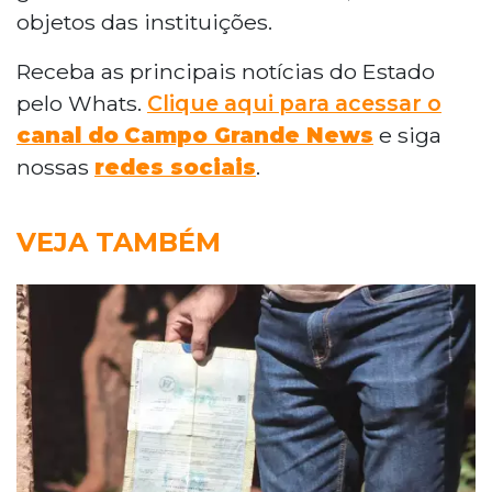
objetos das instituições.
Receba as principais notícias do Estado
pelo Whats.
Clique aqui para acessar o
canal do
Campo Grande News
e siga
nossas
redes sociais
.
VEJA TAMBÉM