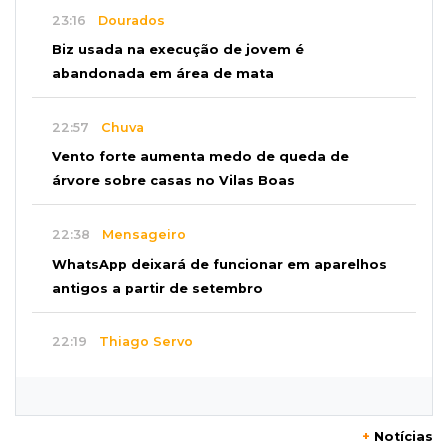
23:16
Dourados
Biz usada na execução de jovem é
abandonada em área de mata
22:57
Chuva
Vento forte aumenta medo de queda de
árvore sobre casas no Vilas Boas
22:38
Mensageiro
WhatsApp deixará de funcionar em aparelhos
antigos a partir de setembro
22:19
Thiago Servo
Sertanejo desiste de ação de R$ 12 milhões
por pagar pensão sem ser pai
+
Notícias