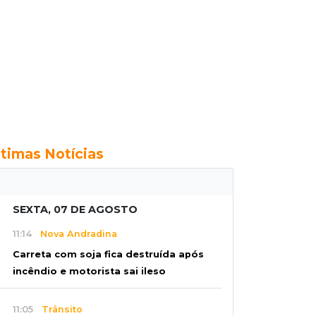
ltimas Notícias
SEXTA, 07 DE AGOSTO
11:14
Nova Andradina
Carreta com soja fica destruída após
incêndio e motorista sai ileso
11:05
Trânsito