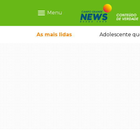
menu
Menu
icleta em caminhão estacionado
As mais
lidas
Adolescente que