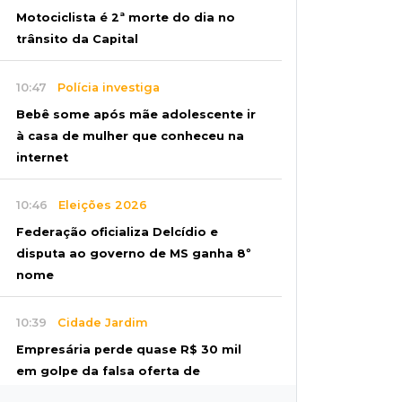
Motociclista é 2ª morte do dia no
trânsito da Capital
10:47
Polícia investiga
Bebê some após mãe adolescente ir
à casa de mulher que conheceu na
internet
10:46
Eleições 2026
Federação oficializa Delcídio e
disputa ao governo de MS ganha 8º
nome
10:39
Cidade Jardim
Empresária perde quase R$ 30 mil
em golpe da falsa oferta de
empréstimo