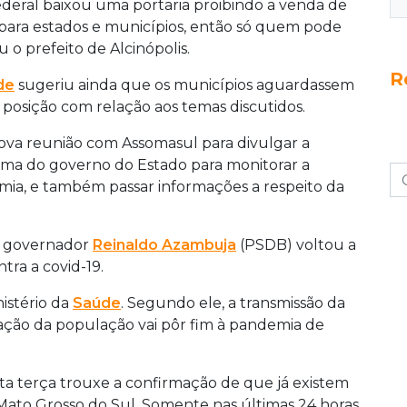
ederal baixou uma portaria proibindo a venda de
s, para estados e municípios, então só quem pode
ou o prefeito de Alcinópolis.
R
de
sugeriu ainda que os municípios aguardassem
osição com relação aos temas discutidos.
nova reunião com Assomasul para divulgar a
tema do governo do Estado para monitorar a
mia, e também passar informações a respeito da
 o governador
Reinaldo Azambuja
(PSDB) voltou a
tra a covid-19.
istério da
Saúde
. Segundo ele, a transmissão da
nação da população vai pôr fim à pandemia de
ta terça trouxe a confirmação de que já existem
 Mato Grosso do Sul. Somente nas últimas 24 horas