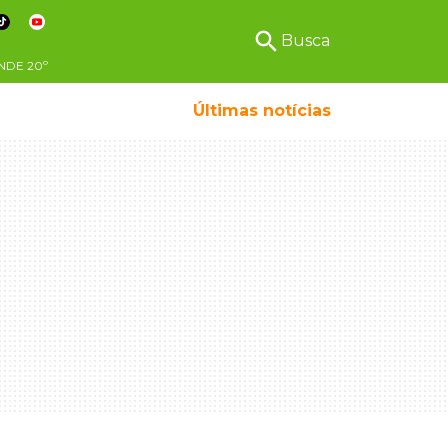
search
Busca
NDE
20º
Últimas notícias