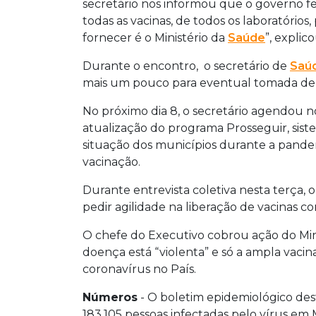
secretário nos informou que o governo f
todas as vacinas, de todos os laboratório
fornecer é o Ministério da
Saúde
”, explic
Durante o encontro, o secretário de
Saú
mais um pouco para eventual tomada de p
No próximo dia 8, o secretário agendou 
atualização do programa Prosseguir, sis
situação dos municípios durante a pande
vacinação.
Durante entrevista coletiva nesta terça,
pedir agilidade na liberação de vacinas con
O chefe do Executivo cobrou ação do Min
doença está “violenta” e só a ampla vaci
coronavírus no País.
Números
- O boletim epidemiológico des
183.105 pessoas infectadas pelo vírus em