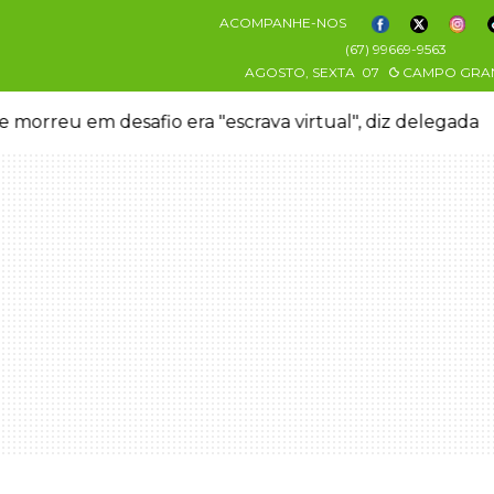
ACOMPANHE-NOS
(67) 99669-9563
AGOSTO, SEXTA
07
CAMPO GRA
 morreu em desafio era "escrava virtual", diz delegada