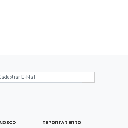
Bares serão pontos de apoio a
mulheres vítimas de violência
08:48
"Caminhada" matinal
Jiboia “passeia” entre flores de ipê e
chama atenção no Parque dos
Poderes
08:37
Eleições 2026
PCO oficializa Daniel Lemes e disputa
pelo Governo de MS terá sete nomes
08:23
Futebol
Botafogo x Fluminense abre 15ª
rodada do Brasileirão Feminino
ONOSCO
REPORTAR ERRO