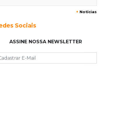
+
Notícias
10:23
Preocupação
Anvisa sobe alerta sobre
edes Sociais
testosterona sem indicação como
risco ao coração
ASSINE NOSSA NEWSLETTER
10:18
Comércio exterior
Superávit comercial de MS cresce
17,8% com alta das exportações
10:13
Arte com a escrita
Concurso de Poesias anuncia
vencedores e premiará os melhores
no dia 20
10:09
Corumbá
Com canal travado e via inundada,