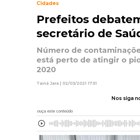
Cidades
Prefeitos debate
secretário de Saú
Número de contaminações
está perto de atingir o 
2020
Tainá Jara | 02/03/2021 17:51
Nos siga n
ouça este conteúdo