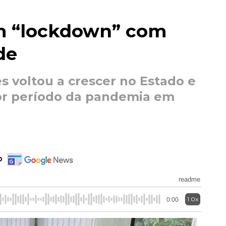
m “lockdown” com
de
 voltou a crescer no Estado e
pior período da pandemia em
o
readme
1.0x
0:00