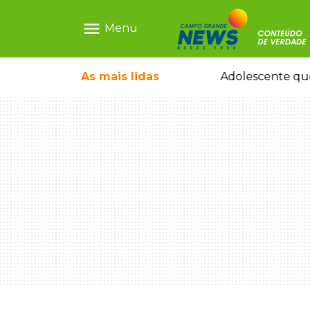
menu
Menu
pode ganhar dia oficial em MS
As mais
lidas
Adolescente que