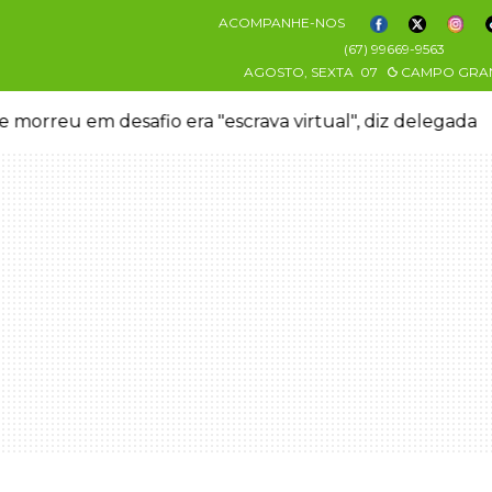
ACOMPANHE-NOS
(67) 99669-9563
AGOSTO, SEXTA
07
CAMPO GRA
 morreu em desafio era "escrava virtual", diz delegada