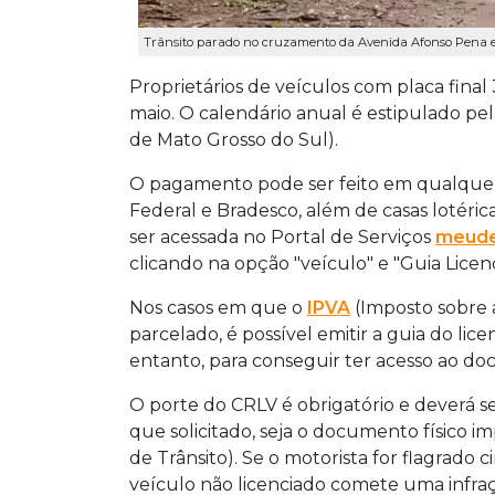
Trânsito parado no cruzamento da Avenida Afonso Pena e
Proprietários de veículos com placa final 
maio. O calendário anual é estipulado p
de Mato Grosso do Sul).
O pagamento pode ser feito em qualquer 
Federal e Bradesco, além de casas lotéri
ser acessada no Portal de Serviços
meude
clicando na opção "veículo" e "Guia Licen
Nos casos em que o
IPVA
(Imposto sobre 
parcelado, é possível emitir a guia do li
entanto, para conseguir ter acesso ao do
O porte do CRLV é obrigatório e deverá s
que solicitado, seja o documento físico im
de Trânsito). Se o motorista for flagrado
veículo não licenciado comete uma infraç