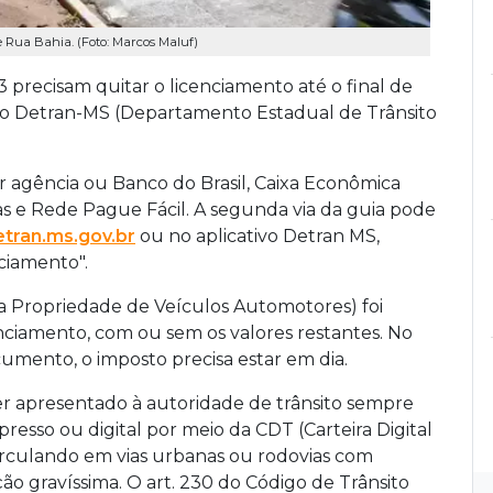
 Rua Bahia. (Foto: Marcos Maluf)
3 precisam quitar o licenciamento até o final de
elo Detran-MS (Departamento Estadual de Trânsito
agência ou Banco do Brasil, Caixa Econômica
cas e Rede Pague Fácil. A segunda via da guia pode
tran.ms.gov.br
ou no aplicativo Detran MS,
ciamento".
a Propriedade de Veículos Automotores) foi
cenciamento, com ou sem os valores restantes. No
cumento, o imposto precisa estar em dia.
er apresentado à autoridade de trânsito sempre
presso ou digital por meio da CDT (Carteira Digital
 circulando em vias urbanas ou rodovias com
ão gravíssima. O art. 230 do Código de Trânsito