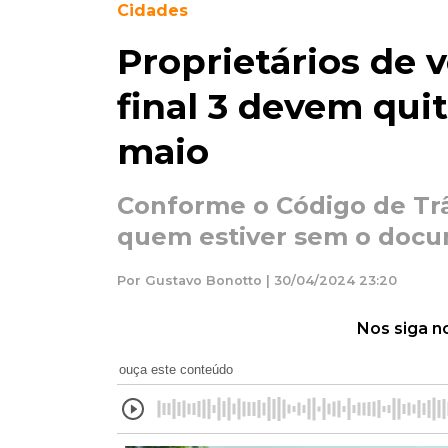
Cidades
Proprietários de 
final 3 devem qui
maio
Conforme o Código de Trân
quem estiver sem o docu
Por Gustavo Bonotto | 30/04/2024 23:20
Nos siga n
ouça este conteúdo