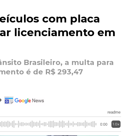
veículos com placa
tar licenciamento em
sito Brasileiro, a multa para
mento é de R$ 293,47
o
readme
1.0x
0:00