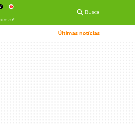
search
Busca
NDE
20º
Últimas notícias