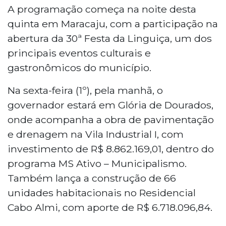
agenda em quatro municípios entre
A programação começa na noite desta
quinta (30) e sábado (2), com entregas de
quinta em Maracaju, com a participação na
obras e lançamento de
abertura da 30ª Festa da Linguiça, um dos
empreendimentos. Em Maracaju,
principais eventos culturais e
participa da Festa da Linguiça. Em Glória
gastronômicos do município.
de Dourados, acompanha obras e
entrega títulos fundiários. Em Aparecida
Na sexta-feira (1º), pela manhã, o
do Taboado, supervisiona pavimentação.
governador estará em Glória de Dourados,
Em Caracol, entrega 50 habitações e
obras de saneamento, com investimentos
onde acompanha a obra de pavimentação
que somam mais de R$ 22 milhões.
e drenagem na Vila Industrial I, com
investimento de R$ 8.862.169,01, dentro do
programa MS Ativo – Municipalismo.
Também lança a construção de 66
unidades habitacionais no Residencial
Cabo Almi, com aporte de R$ 6.718.096,84.