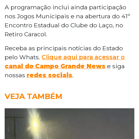
A programação inclui ainda participação
nos Jogos Municipais e na abertura do 41º
Encontro Estadual do Clube do Laço, no
Retiro Caracol.
Receba as principais notícias do Estado
pelo Whats.
Clique aqui para acessar o
canal do
Campo Grande News
e siga
nossas
redes sociais
.
VEJA TAMBÉM