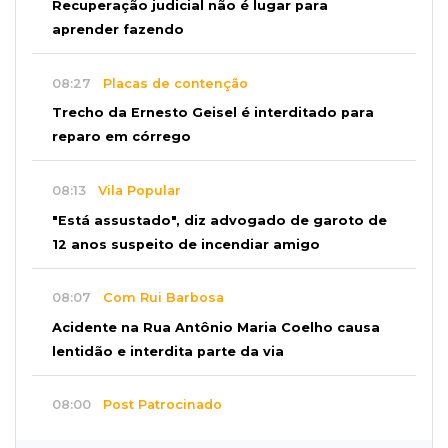
Recuperação judicial não é lugar para
aprender fazendo
08:27
Placas de contenção
Trecho da Ernesto Geisel é interditado para
reparo em córrego
08:13
Vila Popular
"Está assustado", diz advogado de garoto de
12 anos suspeito de incendiar amigo
08:07
Com Rui Barbosa
Acidente na Rua Antônio Maria Coelho causa
lentidão e interdita parte da via
08:00
Post Patrocinado
Studio Jozi Costa ajuda homens a eliminar