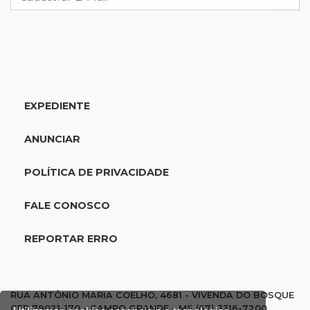
07:30
Post Patrocinado
2ª Corrida Sicredi acontece neste sábado: veja
programação
EXPEDIENTE
07:29
Ivinhema
Suspeita de fraude em gabarito leva a pedido
ANUNCIAR
de suspensão de concurso
POLÍTICA DE PRIVACIDADE
07:18
Tempo
Iguatemi amanhece sob chuva e segue em
FALE CONOSCO
alerta para ventos de até 100 km/h
REPORTAR ERRO
07:06
Garimpo solidário
Sapatos de marca e tamanco de Scheila
Carvalho viram achados em Bazar de Cincão
RUA ANTÔNIO MARIA COELHO, 4681 - VIVENDA DO BOSQUE
CEP 79021-170 - CAMPO GRANDE - MS (67) 3316-7200