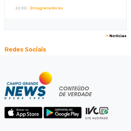
22:00
Emagrecedores
MS lidera procura digital por canetas
paraguaias sem registro
+
Notícias
21:41
Nova Alvorada do Sul
Redes Sociais
Granizo danifica telhados e plantações
durante temporal no interior
21:22
Agregado
Inter perde para o Corinthians mas avança às
quartas da Copa do Brasil
21:03
Futebol
Vitória goleia Athletico-PR por 4 a 0 e avança
às quartas da Copa do Brasil