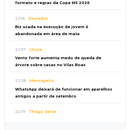
formato e regras da Copa MS 2026
23:16
Dourados
Biz usada na execução de jovem é
abandonada em área de mata
22:57
Chuva
Vento forte aumenta medo de queda de
árvore sobre casas no Vilas Boas
22:38
Mensageiro
WhatsApp deixará de funcionar em aparelhos
antigos a partir de setembro
22:19
Thiago Servo
Sertanejo desiste de ação de R$ 12 milhões
por pagar pensão sem ser pai