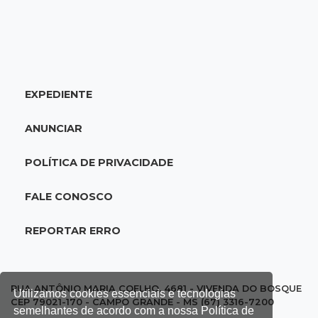
20:34
Sorte
Veja as dezenas de hoje na Dupla Sena,
Lotomania, Quina e mais
EXPEDIENTE
20:15
Pedro Juan Caballero
Fiscalização apreende remédios de farmácia
ANUNCIAR
ligada a laboratório ilegal
POLÍTICA DE PRIVACIDADE
19:56
São Gabriel do Oeste
Suspeitos de ocupar avião interceptado pela
FALE CONOSCO
FAB morrem em confronto
REPORTAR ERRO
19:37
Cotação
Dólar comercial cai 0,46% e encerra semana
cotado a R$ 5,08
RUA ANTÔNIO MARIA COELHO, 4681 - VIVENDA DO BOSQUE
Utilizamos cookies essenciais e tecnologias
CEP 79021-170 - CAMPO GRANDE - MS (67) 3316-7200
semelhantes de acordo com a nossa Política de