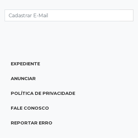
23:21
Los Angeles
Denúncia leva ao resgate de irmãos deixados
sozinhos em casa trancada
23:17
Clima
Defesa Civil alerta MS por possível formação
de "ciclone bomba"
EXPEDIENTE
23:00
Ideb
ANUNCIAR
Entre escolas com nota divulgada, 3 estaduais
lideram o Ensino Médio na Capital
POLÍTICA DE PRIVACIDADE
22:57
Chapadão do Sul
FALE CONOSCO
Homem é baleado após apontar revólver para
policiais militares
REPORTAR ERRO
22:42
Resumão