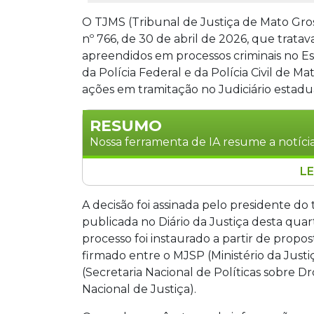
O TJMS (Tribunal de Justiça de Mato Gro
nº 766, de 30 de abril de 2026, que tratav
apreendidos em processos criminais no E
da Polícia Federal e da Polícia Civil de M
ações em tramitação no Judiciário estadua
RESUMO
Nossa ferramenta de IA resume a notícia
LE
O Tribunal de Justiça de Mato Grosso
regulamentava a alienação cautelar e 
A decisão foi assinada pelo presidente d
criminais. A decisão, assinada pelo pre
publicada no Diário da Justiça desta quart
novas informações recebidas após a a
processo foi instaurado a partir de prop
temporariamente a venda de bens custod
firmado entre o MJSP (Ministério da Just
sem prazo definido para reanálise.
(Secretaria Nacional de Políticas sobre D
Nacional de Justiça).