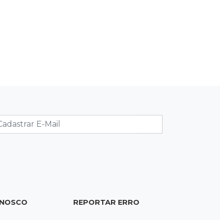
instalar 2,5 mil placas de ruas da
Capital
18:03
Mais 3,8 mil km
Com empréstimo bilionário, MS
planeja mais que dobrar malha
asfaltada até 2031
17:54
Promessa em ascensão
Campeã nacional, atleta de MS
representará o Brasil no Pan-
Americano de judô
17:46
Danos morais
Grávida acha barata em hambúrguer
e restaurante terá de pagar R$ 6 mil
ONOSCO
REPORTAR ERRO