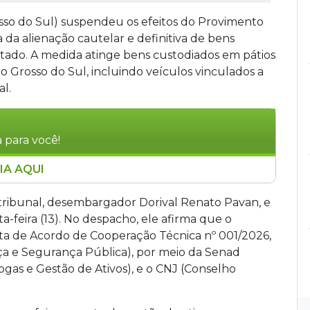
sso do Sul) suspendeu os efeitos do Provimento
a da alienação cautelar e definitiva de bens
stado. A medida atinge bens custodiados em pátios
ato Grosso do Sul, incluindo veículos vinculados a
l.
 para você!
IA AQUI
 do Sul suspendeu o Provimento nº 766, que
definitiva de bens apreendidos em processos
o tribunal, desembargador Dorival Renato Pavan, e
sidente Dorival Renato Pavan, foi motivada por
a-feira (13). No despacho, ele afirma que o
provação da norma. A medida interrompe
osta de Acordo de Cooperação Técnica nº 001/2026,
iados em pátios da Polícia Federal e Civil,
iça e Segurança Pública), por meio da Senad
rogas e Gestão de Ativos), e o CNJ (Conselho