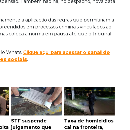
uspensão. Também não há, no despacho, nova data
riamente a aplicação das regras que permitiriam a
preendidos em processos criminais vinculados ao
 mas coloca a norma em pausa até que o tribunal
elo Whats.
Clique aqui para acessar o
canal do
es sociais
.
STF suspende
Taxa de homicídios
olta
julgamento que
cai na fronteira,