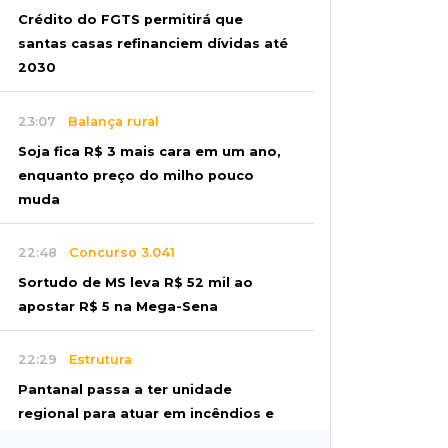
Crédito do FGTS permitirá que
santas casas refinanciem dívidas até
2030
23:07
Balança rural
Soja fica R$ 3 mais cara em um ano,
enquanto preço do milho pouco
muda
22:48
Concurso 3.041
Sortudo de MS leva R$ 52 mil ao
apostar R$ 5 na Mega-Sena
22:29
Estrutura
Pantanal passa a ter unidade
regional para atuar em incêndios e
desmate