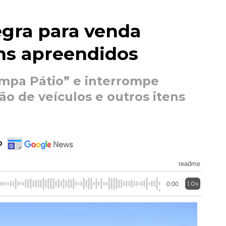
gra para venda
ns apreendidos
impa Pátio” e interrompe
o de veículos e outros itens
o
readme
1.0x
0:00