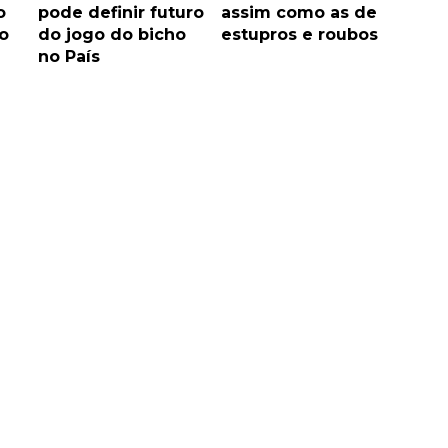
o
pode definir futuro
assim como as de
o
do jogo do bicho
estupros e roubos
no País