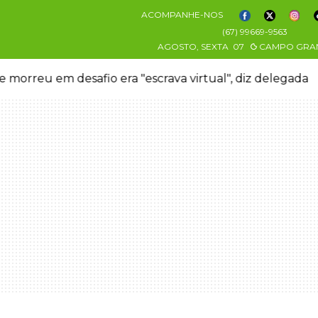
ACOMPANHE-NOS
(67) 99669-9563
AGOSTO, SEXTA
07
CAMPO GRA
 morreu em desafio era "escrava virtual", diz delegada