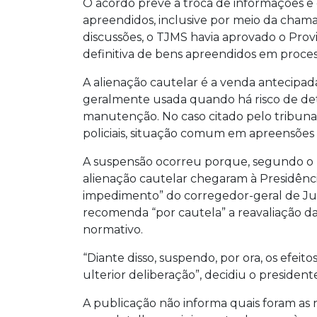
O acordo prevê a troca de informações e
apreendidos, inclusive por meio da cham
discussões, o TJMS havia aprovado o Prov
definitiva de bens apreendidos em process
A alienação cautelar é a venda antecipad
geralmente usada quando há risco de det
manutenção. No caso citado pelo tribuna
policiais, situação comum em apreensões 
A suspensão ocorreu porque, segundo o 
alienação cautelar chegaram à Presidênci
impedimento” do corregedor-geral de Jus
recomenda “por cautela” a reavaliação d
normativo.
“Diante disso, suspendo, por ora, os efeit
ulterior deliberação”, decidiu o president
A publicação não informa quais foram as 