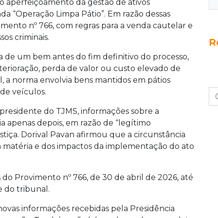
 o aperfeiçoamento da gestão de ativos
ada “Operação Limpa Pátio”. Em razão dessas
imento nº 766, com regras para a venda cautelar e
os criminais.
R
a de um bem antes do fim definitivo do processo,
erioração, perda de valor ou custo elevado de
l, a norma envolvia bens mantidos em pátios
de veículos.
presidente do TJMS, informações sobre a
a apenas depois, em razão de “legítimo
tiça. Dorival Pavan afirmou que a circunstância
a matéria e dos impactos da implementação do ato
os do Provimento nº 766, de 30 de abril de 2026, até
e do tribunal.
novas informações recebidas pela Presidência