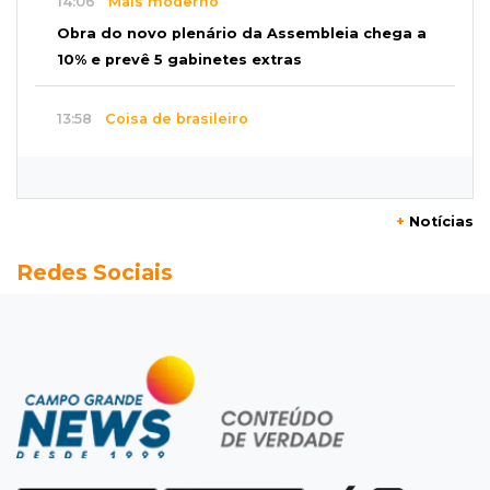
14:06
Mais moderno
Obra do novo plenário da Assembleia chega a
10% e prevê 5 gabinetes extras
13:58
Coisa de brasileiro
BC estuda bloquear ofensas e ameaças em
mensagens do Pix
+
Notícias
13:44
MS-455
Redes Sociais
Carreta cai em rio após ponte de madeira
ceder e ficar destruída em Sidrolândia
13:39
Indústria e empregos
Novos projetos somam R$ 460 milhões e
prometem 265 empregos na Capital
13:32
RankBrasil