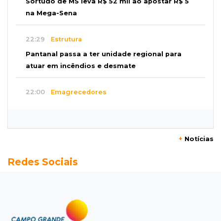
Sortudo de MS leva R$ 52 mil ao apostar R$ 5
na Mega-Sena
22:29
Estrutura
Pantanal passa a ter unidade regional para
atuar em incêndios e desmate
22:00
Emagrecedores
MS lidera procura digital por canetas
paraguaias sem registro
+
Notícias
21:41
Nova Alvorada do Sul
Redes Sociais
Granizo danifica telhados e plantações
durante temporal no interior
21:22
Agregado
Inter perde para o Corinthians mas avança às