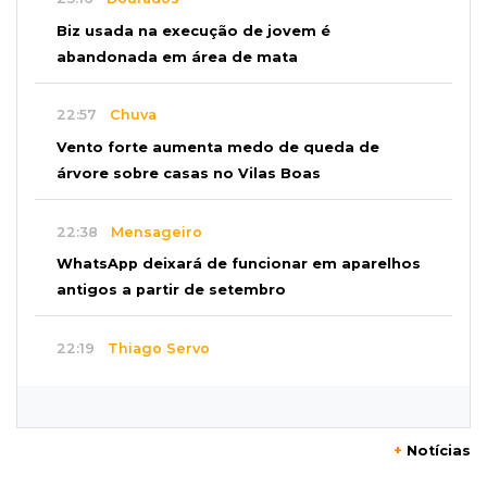
Biz usada na execução de jovem é
abandonada em área de mata
22:57
Chuva
Vento forte aumenta medo de queda de
árvore sobre casas no Vilas Boas
22:38
Mensageiro
WhatsApp deixará de funcionar em aparelhos
antigos a partir de setembro
22:19
Thiago Servo
Sertanejo desiste de ação de R$ 12 milhões
por pagar pensão sem ser pai
+
Notícias
21:50
Balcão de empregos