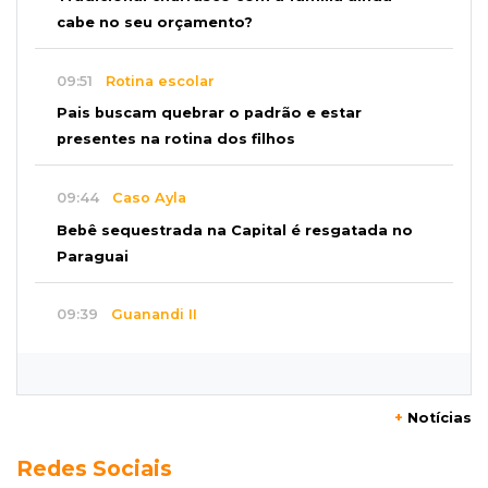
cabe no seu orçamento?
09:51
Rotina escolar
Pais buscam quebrar o padrão e estar
presentes na rotina dos filhos
09:44
Caso Ayla
Bebê sequestrada na Capital é resgatada no
Paraguai
09:39
Guanandi II
Motorista foge após bater em caçamba e
deixar mulher ferida
+
Notícias
09:29
Entortou
Redes Sociais
Carro bate em poste e deixa casas e