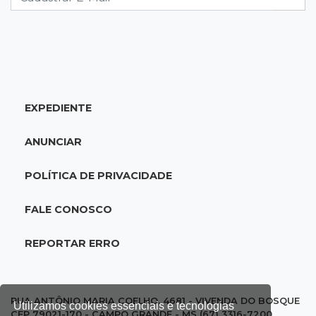
18:46
Futsal de base
Rodada de estreia da Copa Pelezinho soma 35
gols em quatro jogos
EXPEDIENTE
18:28
Concurso 3.042
Mega-Sena sorteia neste domingo prêmio
ANUNCIAR
acumulado em R$ 165 milhões
POLÍTICA DE PRIVACIDADE
18:05
Energia renovável
Produção de biodiesel cresce 32% em MS e
FALE CONOSCO
supera 31 milhões de litros
REPORTAR ERRO
17:44
100º caso
Suspeito de roubo morre ao reagir à
abordagem policial no Noroeste
RUA ANTÔNIO MARIA COELHO, 4681 - VIVENDA DO BOSQUE
Utilizamos cookies essenciais e tecnologias
CEP 79021-170 - CAMPO GRANDE - MS (67) 3316-7200