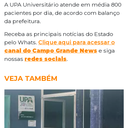
A UPA Universitário atende em média 800
pacientes por dia, de acordo com balanço
da prefeitura.
Receba as principais notícias do Estado
pelo Whats.
Clique aqui para acessar o
canal do
Campo Grande News
e siga
nossas
redes sociais
.
VEJA TAMBÉM