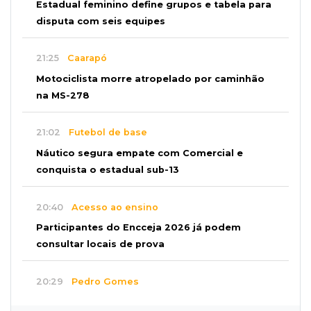
Estadual feminino define grupos e tabela para
disputa com seis equipes
21:25
Caarapó
Motociclista morre atropelado por caminhão
na MS-278
21:02
Futebol de base
Náutico segura empate com Comercial e
conquista o estadual sub-13
20:40
Acesso ao ensino
Participantes do Encceja 2026 já podem
consultar locais de prova
20:29
Pedro Gomes
Jovem morre baleado e suspeita envolve