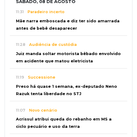
SÁBADO, 08 DE AGOSTO
11:31
Paradeiro incerto
Mãe narra emboscada e diz ter sido amarrada
antes de bebê desaparecer
11:28
Audiência de custódia
Juiz manda soltar motorista bêbado envolvido
em acidente que matou eletricista
11:19
Successione
Preso há quase 1 semana, ex-deputado Neno
Razuk tenta liberdade no STJ
11:07
Novo cenário
Acrissul atribui queda do rebanho em MS a
ciclo pecuário e uso da terra