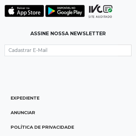
10:25
Dourados
Após brilhar na Copa LNF, goleiro do
Juventude AG vai para futsal de Portugal
ASSINE NOSSA NEWSLETTER
10:13
TV News
Morte no trânsito e casamento de bisavó são
destaques da semana
10:05
19 viagens num dia
Fraude com cartão “torra” R$ 81 mil em
comida e transporte
EXPEDIENTE
09:53
Resultado da enquete
ANUNCIAR
Punição de agressores de mulheres precisar
ser mais severa para 52% dos leitores
POLÍTICA DE PRIVACIDADE