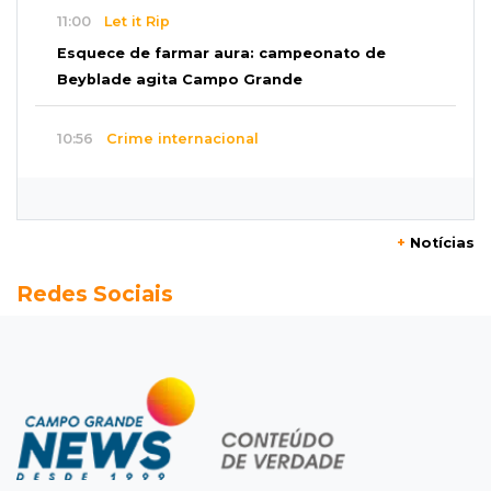
11:00
Let it Rip
Esquece de farmar aura: campeonato de
Beyblade agita Campo Grande
10:56
Crime internacional
Boliviano morto pelo Bope era figura de alto
escalão do tráfico de cocaína
+
Notícias
10:45
Economia verde
Redes Sociais
MS já tem projetos em mercado de carbono
que pode movimentar R$ 2,36 bilhões
10:33
Licenciamento ambiental
Governador quer que Imasul assuma
licenciamento de rodovias da Rota da
Celulose