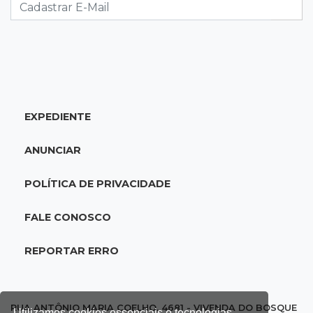
4º corte consecutivo
19:05
Pregão
Dólar comercial fecha cotado a R$ 5,12 com
atenção ao cenário externo
EXPEDIENTE
18:41
Ideb
Ensino Médio melhora nas maiores cidades do
ANUNCIAR
Estado, mas aprendizagem recua
POLÍTICA DE PRIVACIDADE
18:24
Balanço
Boletim mostra que julho teve chuva irregular
FALE CONOSCO
e déficit em grande parte de MS
REPORTAR ERRO
18:02
Ideb
Ensino Fundamental melhora em Campo
Grande, Dourados e Corumbá
RUA ANTÔNIO MARIA COELHO, 4681 - VIVENDA DO BOSQUE
Utilizamos cookies essenciais e tecnologias