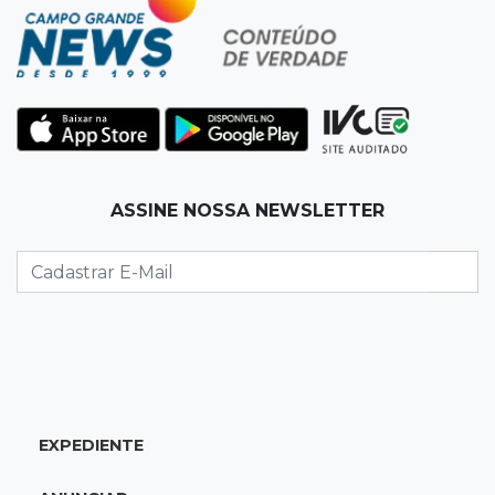
Pantanal passa a ter unidade regional para
atuar em incêndios e desmate
22:00
Emagrecedores
MS lidera procura digital por canetas
paraguaias sem registro
ASSINE NOSSA NEWSLETTER
21:41
Nova Alvorada do Sul
Granizo danifica telhados e plantações
durante temporal no interior
21:22
Agregado
Inter perde para o Corinthians mas avança às
quartas da Copa do Brasil
EXPEDIENTE
21:03
Futebol