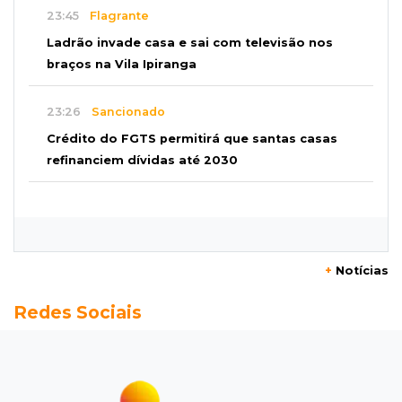
23:45
Flagrante
Ladrão invade casa e sai com televisão nos
braços na Vila Ipiranga
23:26
Sancionado
Crédito do FGTS permitirá que santas casas
refinanciem dívidas até 2030
23:07
Balança rural
Soja fica R$ 3 mais cara em um ano, enquanto
preço do milho pouco muda
+
Notícias
22:48
Concurso 3.041
Redes Sociais
Sortudo de MS leva R$ 52 mil ao apostar R$ 5
na Mega-Sena
22:29
Estrutura