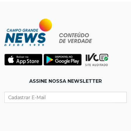
dois caminhões em pátio
19:35
Bragança Paulista
Corinthians vence Bragantino por 2 a 0 e sobe
para 7º no Brasileirão
19:12
Na Vila Belmiro
Athletico vence Santos por 2 a 0 e mantém 3º
lugar no Brasileirão
18:51
Oportunidades
ASSINE NOSSA NEWSLETTER
UEMS está com seleções para professores
com salários de até R$ 10,2 mil
18:33
Em 2022
Homem que ajudou a sequestrar bebê matou
adolescente atropelada no Amazonas