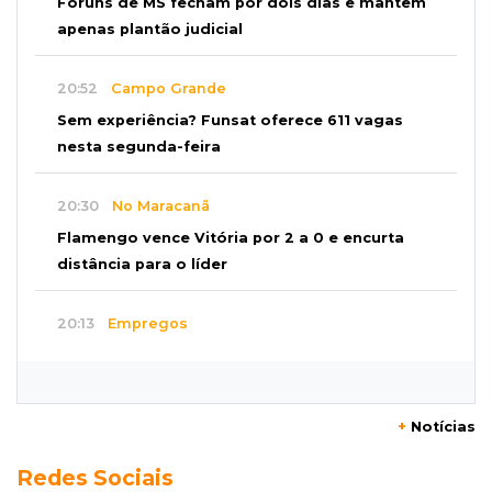
Fóruns de MS fecham por dois dias e mantêm
apenas plantão judicial
20:52
Campo Grande
Sem experiência? Funsat oferece 611 vagas
nesta segunda-feira
20:30
No Maracanã
Flamengo vence Vitória por 2 a 0 e encurta
distância para o líder
20:13
Empregos
Seleções em MS têm salários de até R$ 8,2 mil;
veja oportunidades
+
Notícias
19:50
Jardim Itatiaia
Redes Sociais
Vigia é amarrado durante roubo de carro e