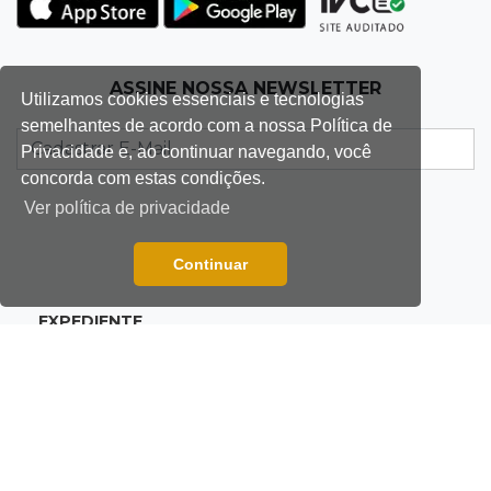
Padre Mario Sartori é atração da 24ª Festa de
Nossa Senhora da Abadia
ASSINE NOSSA NEWSLETTER
Utilizamos cookies essenciais e tecnologias
13:57
Internação compulsória
semelhantes de acordo com a nossa Política de
Adolescente acusado de atear fogo em amigo
Privacidade e, ao continuar navegando, você
ficará por 45 dias em Unei
concorda com estas condições.
Ver política de privacidade
13:46
"Descaracterizado"
Após emendas, prefeitura vai reformular
Continuar
projeto de mudanças nas leis tributárias
EXPEDIENTE
13:40
Indústria
ANUNCIAR
Mineração ganha força, gera mais empregos e
impulsiona exportações de MS
POLÍTICA DE PRIVACIDADE
13:34
Rio Verde do MT
FALE CONOSCO