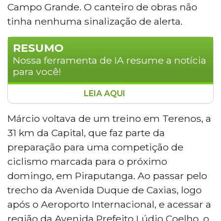
Campo Grande. O canteiro de obras não
tinha nenhuma sinalização de alerta.
RESUMO
Nossa ferramenta de IA resume a notícia
para você!
LEIA AQUI
Um ciclista identificado como Márcio sofreu
um acidente na noite de quinta-feira ao colidir
Márcio voltava de um treino em Terenos, a
com blocos de meio-fio instalados sem
31 km da Capital, que faz parte da
sinalização no meio da ciclovia da Avenida
preparação para uma competição de
Duque de Caxias, em Campo Grande. Ele caiu
ciclismo marcada para o próximo
de rosto no chão e ficou com escoriações, olho
domingo, em Piraputanga. Ao passar pelo
roxo e joelhos inchados. Exames descartaram
fraturas, mas ele segue em observação. A
trecho da Avenida Duque de Caxias, logo
Prefeitura não respondeu sobre a obra.
após o Aeroporto Internacional, e acessar a
região da Avenida Prefeito Lúdio Coelho, o