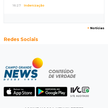
16:27
Indenização
Mulher que deu garrafada após briga de
trânsito vai ter que pagar R$ 5 mil
+
Notícias
16:15
Operação
Redes Sociais
Prefeitura firma contrato de R$ 25 milhões
para tapa-buracos na Capital
16:07
Crime em maio
Assassino é preso saindo armado de padaria
no Taveirópolis
15:53
Feriadão
Justiça suspende expediente por dois dias e
só volta na próxima quarta