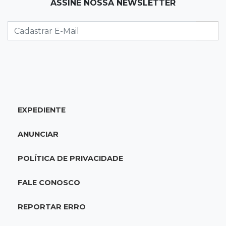
15:45
Vídeo
ASSINE NOSSA NEWSLETTER
Jovem é baleado por atiradores na loja do pai
e morre a caminho do hospital
15:35
Crime no Coophavila II
Acusado de matar ex da esposa a facadas
alega legítima defesa e é absolvido
EXPEDIENTE
15:28
Curso de Linguagens
UEMS abre inscrições para voluntários
ANUNCIAR
ensinarem português a estrangeiros
POLÍTICA DE PRIVACIDADE
15:15
Pegue o guarda-chuva
Chuva chega à Capital e antecipa mudança no
FALE CONOSCO
tempo prevista para o fim de semana
REPORTAR ERRO
15:03
Dados públicos