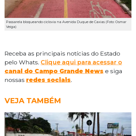
Passarela bloqueando ciclovia na Avenida Duque de Caxias (Foto: Osmar
Veiga)
Receba as principais notícias do Estado
pelo Whats.
Clique aqui para acessar o
canal do Campo Grande News
e siga
nossas
redes sociais
.
VEJA TAMBÉM