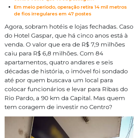
moradores e empresas, revertendo o
Em meio período, operação retira 14 mil metros
atual cenário de degradação.
de fios irregulares em 47 postes
Agora, sobram hotéis e lojas fechadas. Caso
do Hotel Gaspar, que há cinco anos está à
venda. O valor que era de R$ 7,9 milhões
caiu para R$ 6,8 milhões. Com 84
apartamentos, quatro andares e seis
décadas de história, o imóvel foi sondado
até por quem buscava um local para
colocar funcionários e levar para Ribas do
Rio Pardo, a 90 km da Capital. Mas quem
tem coragem de investir no Centro?