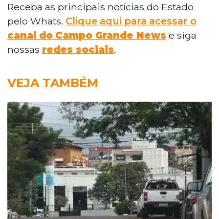
Receba as principais notícias do Estado
pelo Whats.
Clique aqui para acessar o
canal do
Campo Grande News
e siga
nossas
redes sociais
.
VEJA TAMBÉM