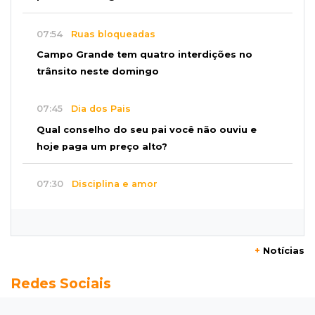
07:54
Ruas bloqueadas
Campo Grande tem quatro interdições no
trânsito neste domingo
07:45
Dia dos Pais
Qual conselho do seu pai você não ouviu e
hoje paga um preço alto?
07:30
Disciplina e amor
Pais passam kung-fu de geração em geração
e agora treinam as filhas
+
Notícias
07:26
Tiradentes
Redes Sociais
Ataque em beco deixa um morto com rosto
deformado e outro ferido