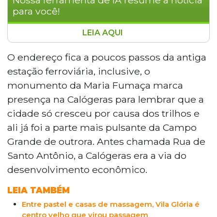
para você!
LEIA AQUI
A Avenida Calógeras, importante via
histórica de Campo Grande, enfrenta
O endereço fica a poucos passos da antiga
grave situação de abandono, com
estação ferroviária, inclusive, o
dezenas de imóveis fechados e à venda.
monumento da Maria Fumaça marca
O Hotel Gaspar, com 84 apartamentos e
presença na Calógeras para lembrar que a
60 anos de história, teve seu valor
cidade só cresceu por causa dos trilhos e
reduzido de R$ 7,9 milhões para R$ 6,8
milhões, sem encontrar compradores. A
ali já foi a parte mais pulsante da Campo
região, que já foi centro do
Grande de outrora. Antes chamada Rua de
desenvolvimento econômico da cidade,
Santo Antônio, a Calógeras era a via do
soma aproximadamente 70
desenvolvimento econômico.
estabelecimentos fechados. Especialistas
apontam que a revitalização depende de
LEIA TAMBÉM
incentivos públicos, maior segurança e
Entre pastel e casas de massagem, Vila Glória é
programas habitacionais para atrair
centro velho que virou passagem