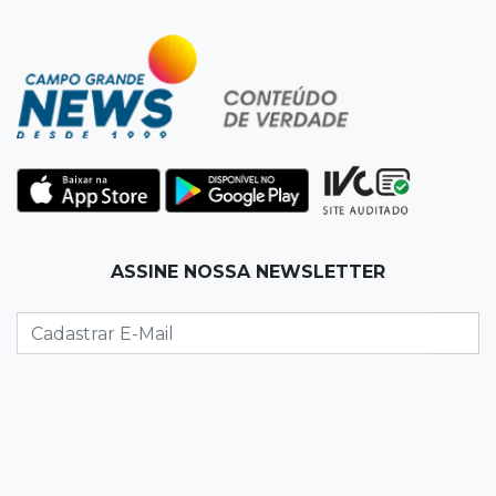
07:20
14 de julho
Feira Central encerra Festival do Sobá com
karaokê de Dia dos Pais
07:15
Artigos
A esperança não pode morrer
07:10
Previsão
ASSINE NOSSA NEWSLETTER
Domingo terá calor de 38°C, tempo seco e
chance de chuva em MS
07:10
Amor que acolhe
Eles cancelaram viagem à Europa porque o
sonho de ser pais chegou
07:03
Centro